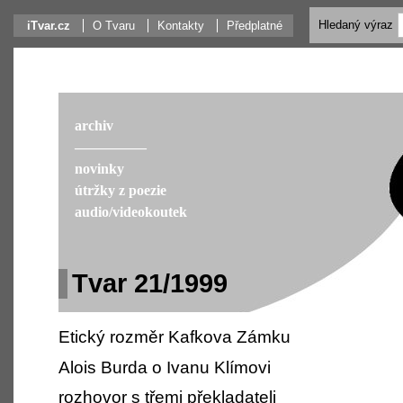
Hledaný výraz
iTvar.cz
O Tvaru
Kontakty
Předplatné
archiv
––––––––––
novinky
útržky z poezie
audio/videokoutek
Tvar 21/1999
Etický rozměr Kafkova Zámku
Alois Burda o Ivanu Klímovi
rozhovor s třemi překladateli