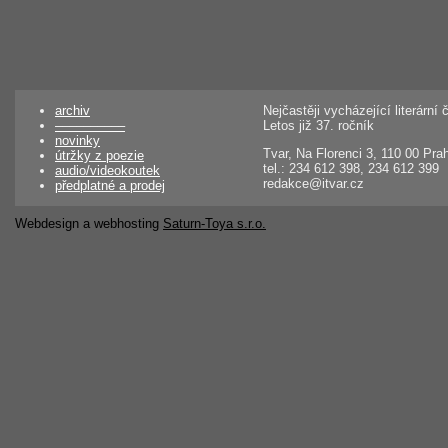
archiv
Nejčastěji vycházející literárn
––––––––––
Letos již 37. ročník
novinky
Tvar, Na Florenci 3, 110 00 Pra
útržky z poezie
tel.: 234 612 398, 234 612 399
audio/videokoutek
redakce@itvar.cz
předplatné a prodej
Webdesign a webhosting
Saturn-Toya s.r.o.