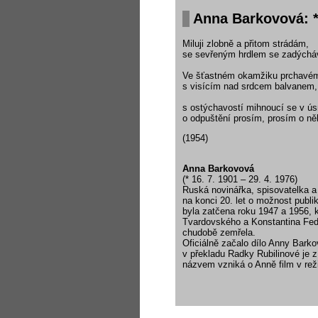
Anna Barkovová: *
Miluji zlobně a přitom strádám,
se sevřeným hrdlem se zadých
Ve šťastném okamžiku prchavé
s visícím nad srdcem balvanem,
s ostýchavostí mihnoucí se v ú
o odpuštění prosím, prosím o ně
(1954)
Anna Barkovová
(* 16. 7. 1901 – 29. 4. 1976)
Ruská novinářka, spisovatelka a b
na konci 20. let o možnost publ
byla zatčena roku 1947 a 1956, 
Tvardovského a Konstantina Fed
chudobě zemřela.
Oficiálně začalo dílo Anny Bark
v překladu Radky Rubilinové je
názvem vzniká o Anně film v rež