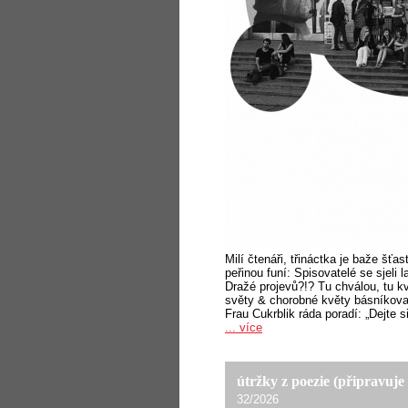
Milí čtenáři, třináctka je baže šťa
peřinou funí: Spisovatelé se sjeli 
Dražé projevů?!? Tu chválou, tu k
světy & chorobné květy básníkova
Frau Cukrblik ráda poradí: „Dejte
... více
útržky z poezie (připravuje 
32/2026