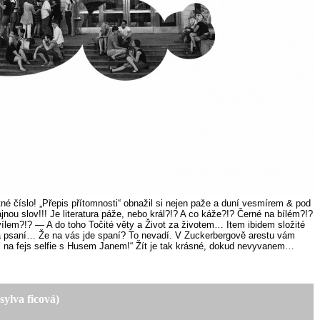
stné číslo! „Přepis přítomnosti“ obnažil si nejen paže a duní vesmírem & pod
lajnou slov!!! Je literatura páže, nebo král?!? A co káže?!? Černé na bílém?!?
vílem?!? — A do toho Točité věty a Život za životem… Item ibidem složité
 psaní… Že na vás jde spaní? To nevadí. V Zuckerbergově arestu vám
 si na fejs selfie s Husem Janem!“ Žít je tak krásné, dokud nevyvanem…
sylva ficová)