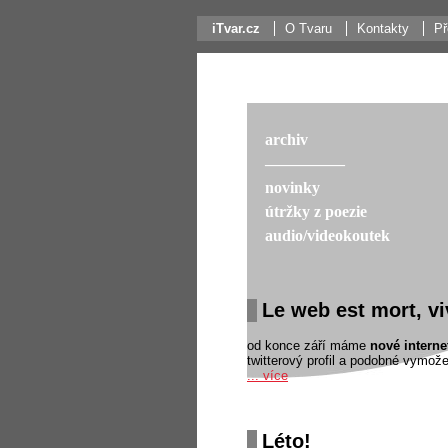
iTvar.cz
O Tvaru
Kontakty
Př
archiv
––––––––––
novinky
útržky z poezie
audio/videokoutek
Le web est mort, vi
od konce září máme
nové interne
twitterový profil a podobné vymožen
... více
Léto!