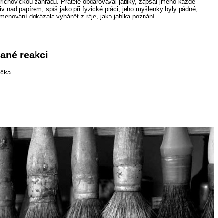
řichovickou zahradu. Přátele obdarovával jablky, zapsal jméno každé
liv nad papírem, spíš jako při fyzické práci; jeho myšlenky byly pádné,
menování dokázala vyhánět z ráje, jako jablka poznání.
nané reakci
íčka