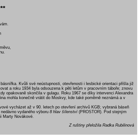
**
ávám.
m
směvu,
hu.
ásnířka. Kvůli své neústupnosti, otevřenosti i lesbické orientaci přišla již
ikovat a roku 1934 byla odsouzena k pěti letům v pracovním táboře; znovu
kdy opakovaně skončila v gulagu. Roku 1967 se díky intervenci Alexandra
ina mohla konečně vrátit do Moskvy, kde také poměrně neznámá a v
ovové vycházet až v 90. letech po otevření archivů KGB; vybraná báseň
 z nedávno vydaného výboru
8 hlav šílenství
(PROSTOR). Pod stejným
ii Marty Novákové.
Z ruštiny přeložila Radka Rubilinová