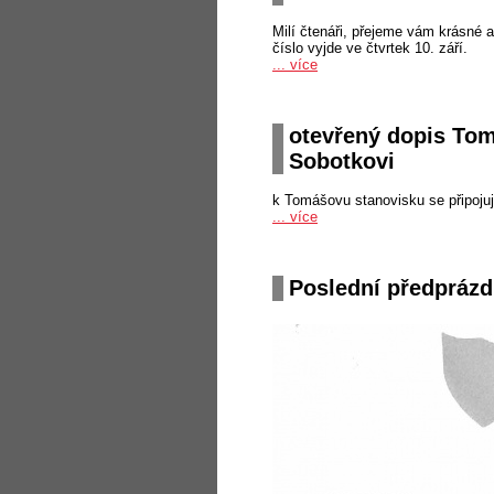
Milí čtenáři, přejeme vám krásné 
číslo vyjde ve čtvrtek 10. září.
... více
otevřený dopis To
Sobotkovi
k Tomášovu stanovisku se připojuj
... více
Poslední předprázdn