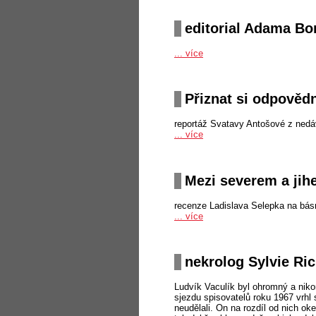
editorial Adama Bo
... více
Přiznat si odpovědno
reportáž Svatavy Antošové z nedá
... více
Mezi severem a ji
recenze Ladislava Selepka na básn
... více
nekrolog Sylvie Ri
Ludvík Vaculík byl ohromný a niko
sjezdu spisovatelů roku 1967 vrhl
neudělali. On na rozdíl od nich o