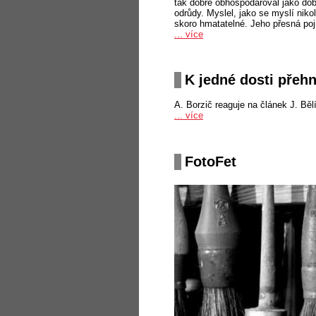
tak dobře obhospodařoval jako dob
odrůdy. Myslel, jako se myslí niko
skoro hmatatelné. Jeho přesná poj
... více
K jedné dosti přeh
A. Borzič reaguje na článek J. Běl
... více
FotoFet