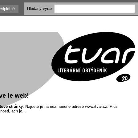
Hledaný výraz
edplatné
ve le web!
tové stránky
. Najdete je na nezměněné adrese www.itvar.cz. Plus
osti, ach jo...