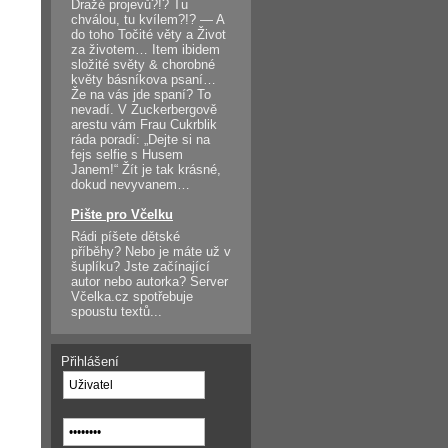
Dražé projevů?!? Tu
chválou, tu kvílem?!? — A
do toho Točité věty a Život
za životem… Item ibidem
složité světy & chorobné
květy básníkova psaní…
Že na vás jde spaní? To
nevadí. V Zuckerbergově
arestu vám Frau Cukrblik
ráda poradí: „Dejte si na
fejs selfie s Husem
Janem!“ Žít je tak krásné,
dokud nevyvanem…
Pište pro Včelku
Rádi píšete dětské
příběhy? Nebo je máte už v
šuplíku? Jste začínající
autor nebo autorka? Server
Včelka.cz spotřebuje
spoustu textů...
Přihlášení