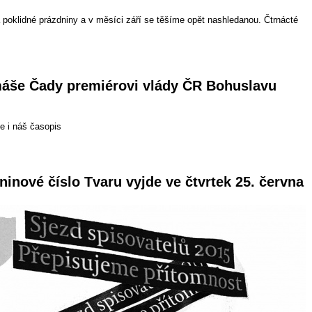
a poklidné prázdniny a v měsíci září se těšíme opět nashledanou. Čtrnácté
máše Čady premiérovi vlády ČR Bohuslavu
e i náš časopis
inové číslo Tvaru vyjde ve čtvrtek 25. června