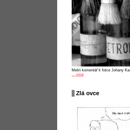
Melin komentář k fotce Johany Ka
... více
Zlá ovce