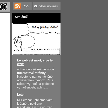
RSS
odběr novinek
Aktuálně
Le web est mort, vive le
web!
od konce září máme
nové
internetové stránky
.
Najdete je na nezměněné
adrese www.itvar.cz. Plus
twitterový profil a podobné
vymoženosti, ach jo...
Léto!
Milí čtenáři, přejeme vám
krásné a poklidné
prázdniny a v měsíci září