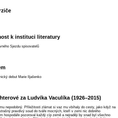
rziče
st k instituci literatury
vného Sjezdu spisovatelů
hem
ický debut Marie Iljašenko
chterové za Ludvíka Vaculíka (1926–2015)
mu nepodobný. Příležitosti zlámat si vaz mu vbíhaly do cesty, jako když na
 strašný pravdivý soud do tváře mocných, kteří v zemi nic dobrého
kem hospodáře pozoroval každý cíp země a nejraději by snad byl všechno