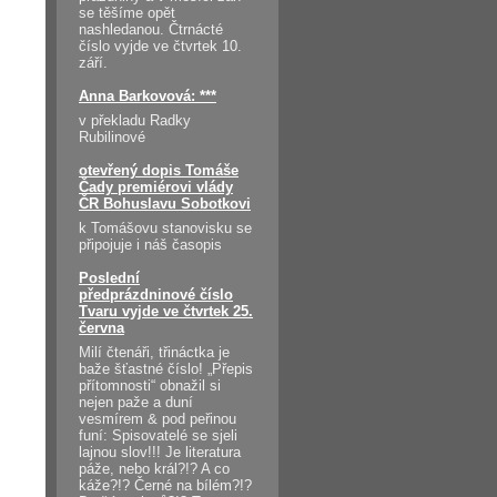
se těšíme opět
nashledanou. Čtrnácté
číslo vyjde ve čtvrtek 10.
září.
Anna Barkovová: ***
v překladu Radky
Rubilinové
otevřený dopis Tomáše
Čady premiérovi vlády
ČR Bohuslavu Sobotkovi
k Tomášovu stanovisku se
připojuje i náš časopis
Poslední
předprázdninové číslo
Tvaru vyjde ve čtvrtek 25.
června
Milí čtenáři, třináctka je
baže šťastné číslo! „Přepis
přítomnosti“ obnažil si
nejen paže a duní
vesmírem & pod peřinou
funí: Spisovatelé se sjeli
lajnou slov!!! Je literatura
páže, nebo král?!? A co
káže?!? Černé na bílém?!?