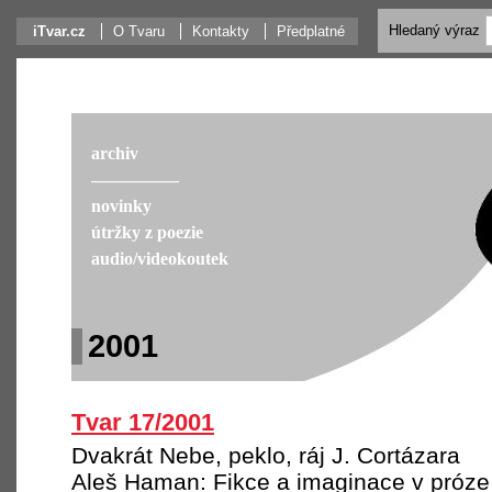
Hledaný výraz
iTvar.cz
O Tvaru
Kontakty
Předplatné
archiv
––––––––––
novinky
útržky z poezie
audio/videokoutek
2001
Tvar 17/2001
Dvakrát Nebe, peklo, ráj J. Cortázara
Aleš Haman: Fikce a imaginace v próze 