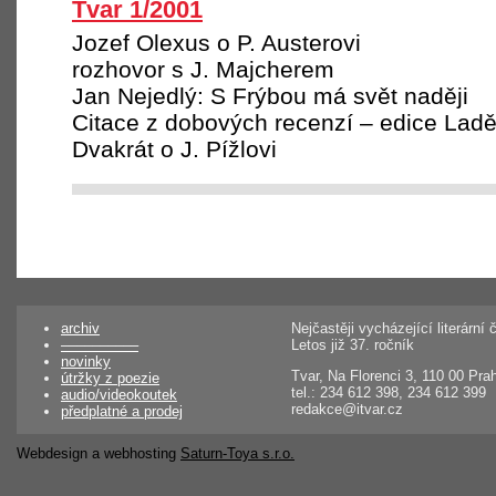
Tvar 1/2001
Jozef Olexus o P. Austerovi
rozhovor s J. Majcherem
Jan Nejedlý: S Frýbou má svět naději
Citace z dobových recenzí – edice Ladě
Dvakrát o J. Pížlovi
archiv
Nejčastěji vycházející literárn
––––––––––
Letos již 37. ročník
novinky
Tvar, Na Florenci 3, 110 00 Pra
útržky z poezie
tel.: 234 612 398, 234 612 399
audio/videokoutek
redakce@itvar.cz
předplatné a prodej
Webdesign a webhosting
Saturn-Toya s.r.o.