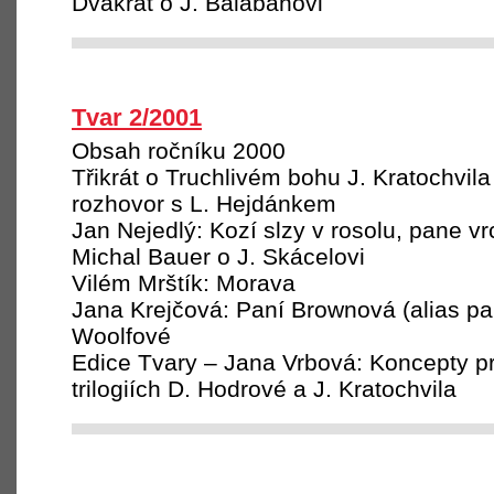
Dvakrát o J. Balabánovi
Tvar 2/2001
Obsah ročníku 2000
Třikrát o Truchlivém bohu J. Kratochvila
rozhovor s L. Hejdánkem
Jan Nejedlý: Kozí slzy v rosolu, pane v
Michal Bauer o J. Skácelovi
Vilém Mrštík: Morava
Jana Krejčová: Paní Brownová (alias pa
Woolfové
Edice Tvary – Jana Vrbová: Koncepty p
trilogiích D. Hodrové a J. Kratochvila