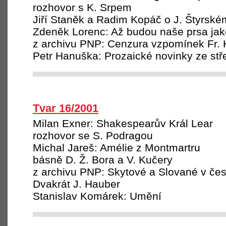
rozhovor s K. Srpem
Jiří Staněk a Radim Kopáč o J. Štyrské
Zdeněk Lorenc: Až budou naše prsa ja
z archivu PNP: Cenzura vzpomínek Fr.
Petr Hanuška: Prozaické novinky ze st
Tvar 16/2001
Milan Exner: Shakespearův Král Lear
rozhovor se S. Podragou
Michal Jareš: Amélie z Montmartru
básně D. Ž. Bora a V. Kučery
z archivu PNP: Skytové a Slované v če
Dvakrát J. Hauber
Stanislav Komárek: Umění