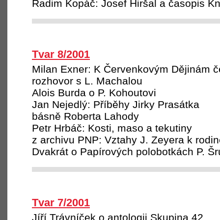
Radim Kopáč: Josef Hiršal a časopis Kni
Tvar 8/2001
Milan Exner: K Červenkovým Dějinám č
rozhovor s L. Machalou
Alois Burda o P. Kohoutovi
Jan Nejedlý: Příběhy Jirky Prasátka
básně Roberta Lahody
Petr Hrbáč: Kosti, maso a tekutiny
z archivu PNP: Vztahy J. Zeyera k rodi
Dvakrát o Papírových polobotkách P. Šr
Tvar 7/2001
Jíří Trávníček o antologii Skupina 42