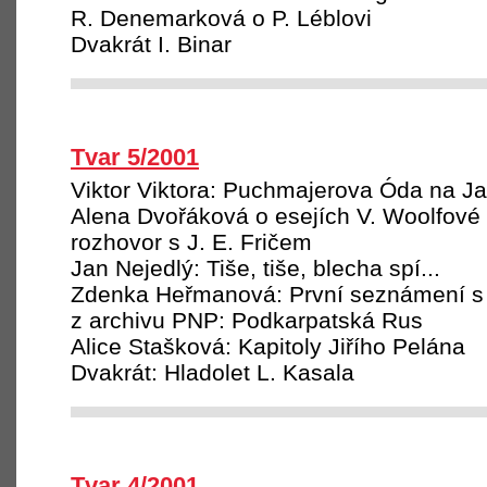
R. Denemarková o P. Léblovi
Dvakrát I. Binar
Tvar 5/2001
Viktor Viktora: Puchmajerova Óda na J
Alena Dvořáková o esejích V. Woolfové
rozhovor s J. E. Fričem
Jan Nejedlý: Tiše, tiše, blecha spí...
Zdenka Heřmanová: První seznámení s
z archivu PNP: Podkarpatská Rus
Alice Stašková: Kapitoly Jiřího Pelána
Dvakrát: Hladolet L. Kasala
Tvar 4/2001