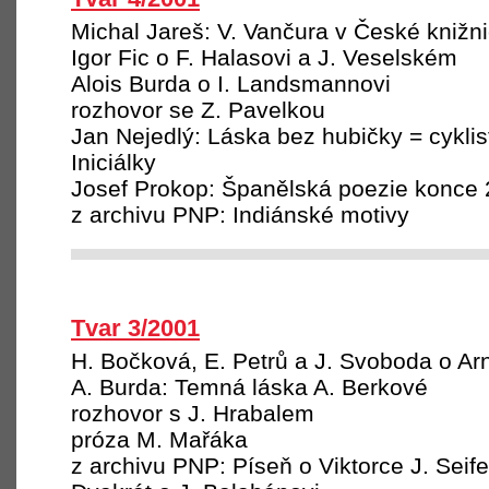
Michal Jareš: V. Vančura v České knižni
Igor Fic o F. Halasovi a J. Veselském
Alois Burda o I. Landsmannovi
rozhovor se Z. Pavelkou
Jan Nejedlý: Láska bez hubičky = cykli
Iniciálky
Josef Prokop: Španělská poezie konce 2
z archivu PNP: Indiánské motivy
Tvar 3/2001
H. Bočková, E. Petrů a J. Svoboda o A
A. Burda: Temná láska A. Berkové
rozhovor s J. Hrabalem
próza M. Mařáka
z archivu PNP: Píseň o Viktorce J. Seife