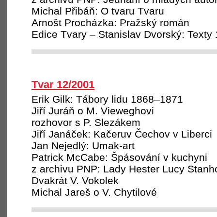
Michal Přibáň: O tvaru Tvaru
Arnošt Procházka: Pražský román
Edice Tvary – Stanislav Dvorský: Text
Tvar 12/2001
Erik Gilk: Tábory lidu 1868–1871
Jiří Juráň o M. Vieweghovi
rozhovor s P. Slezákem
Jiří Janáček: Kačeruv Čechov v Liberci
Jan Nejedlý: Umak-art
Patrick McCabe: Špásování v kuchyni
z archivu PNP: Lady Hester Lucy Stan
Dvakrát V. Vokolek
Michal Jareš o V. Chytilové