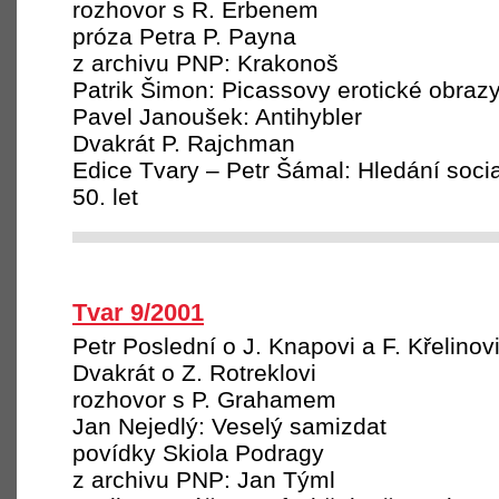
rozhovor s R. Erbenem
próza Petra P. Payna
z archivu PNP: Krakonoš
Patrik Šimon: Picassovy erotické obraz
Pavel Janoušek: Antihybler
Dvakrát P. Rajchman
Edice Tvary – Petr Šámal: Hledání sociali
50. let
Tvar 9/2001
Petr Poslední o J. Knapovi a F. Křelinov
Dvakrát o Z. Rotreklovi
rozhovor s P. Grahamem
Jan Nejedlý: Veselý samizdat
povídky Skiola Podragy
z archivu PNP: Jan Týml