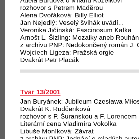
Adéla Burdová o Milanu Kozelkovi
rozhovor s Petrem Maděrou
Alena Dvořáková: Billy Elliot
Jan Nejedlý: Veselý švihák uvádí...
Veronika Jičínská: Fascinosum Kafka
Arnošt L. Šizling: Mozaiky aneb Rouhán
z archivu PNP: Nedokončený román J. 
Wojciech Ligeza: Pražská orgie
Dvakrát Petr Placák
Tvar 13/2001
Jan Buryánek: Jubileum Czesława Miło
Dvakrát K. Rudčenková
rozhovor s P. Šuranskou a F. Lorencem
Literární cena Vladimíra Vokolka
Libuše Moníková: Závrať
z archivu PNP: Jednání o mladých autor