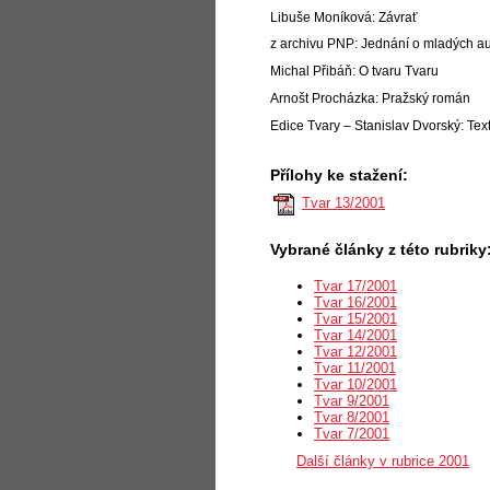
Libuše Moníková: Závrať
z archivu PNP: Jednání o mladých au
Michal Přibáň: O tvaru Tvaru
Arnošt Procházka: Pražský román
Edice Tvary – Stanislav Dvorský: Te
Přílohy ke stažení:
Tvar 13/2001
Vybrané články z této rubriky
Tvar 17/2001
Tvar 16/2001
Tvar 15/2001
Tvar 14/2001
Tvar 12/2001
Tvar 11/2001
Tvar 10/2001
Tvar 9/2001
Tvar 8/2001
Tvar 7/2001
Další články v rubrice 2001