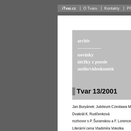
iTvar.cz
O Tvaru
Kontakty
Př
archiv
––––––––––
novinky
útržky z poezie
audio/videokoutek
Tvar 13/2001
Jan Buryánek: Jubileum Czesława M
Dvakrát K. Rudčenková
rozhovor s P. Šuranskou a F. Lorenc
Literární cena Vladimíra Vokolka