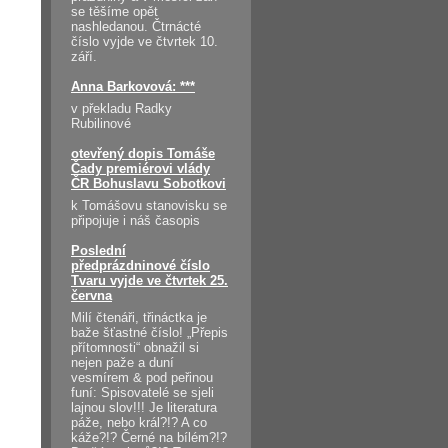
se těšíme opět
nashledanou. Čtrnácté
číslo vyjde ve čtvrtek 10.
září.
Anna Barkovová: ***
v překladu Radky
Rubilinové
otevřený dopis Tomáše
Čady premiérovi vlády
ČR Bohuslavu Sobotkovi
k Tomášovu stanovisku se
připojuje i náš časopis
Poslední
předprázdninové číslo
Tvaru vyjde ve čtvrtek 25.
června
Milí čtenáři, třináctka je
baže šťastné číslo! „Přepis
přítomnosti“ obnažil si
nejen paže a duní
vesmírem & pod peřinou
funí: Spisovatelé se sjeli
lajnou slov!!! Je literatura
páže, nebo král?!? A co
káže?!? Černé na bílém?!?