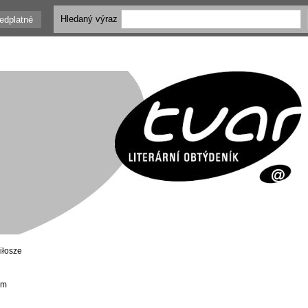
Hledaný výraz
edplatné
iłosze
em