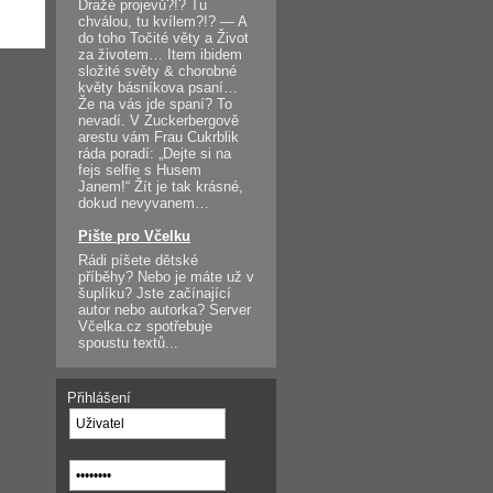
Dražé projevů?!? Tu
chválou, tu kvílem?!? — A
do toho Točité věty a Život
za životem… Item ibidem
složité světy & chorobné
květy básníkova psaní…
Že na vás jde spaní? To
nevadí. V Zuckerbergově
arestu vám Frau Cukrblik
ráda poradí: „Dejte si na
fejs selfie s Husem
Janem!“ Žít je tak krásné,
dokud nevyvanem…
Pište pro Včelku
Rádi píšete dětské
příběhy? Nebo je máte už v
šuplíku? Jste začínající
autor nebo autorka? Server
Včelka.cz spotřebuje
spoustu textů...
Přihlášení