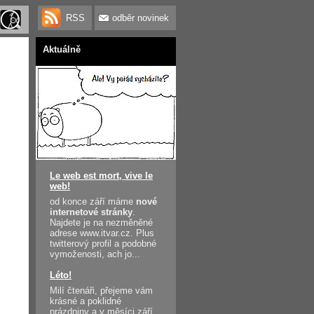
RSS
odběr novinek
Aktuálně
Le web est mort, vive le
web!
od konce září máme
nové
internetové stránky
.
Najdete je na nezměněné
adrese www.itvar.cz. Plus
twitterový profil a podobné
vymoženosti, ach jo...
Léto!
Milí čtenáři, přejeme vám
krásné a poklidné
prázdniny a v měsíci září