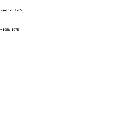
torech v r. 1965
xty 1958–1975
: