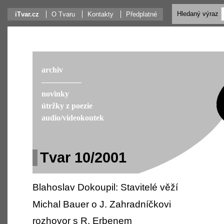
Hledaný výraz
iTvar.cz
O Tvaru
Kontakty
Předplatné
archiv
––––––––––
novinky
útržky z poezie
audio/videokoutek
Tvar 10/2001
Blahoslav Dokoupil: Stavitelé věží
Michal Bauer o J. Zahradníčkovi
rozhovor s R. Erbenem