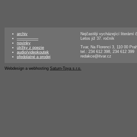
archiv
Nejčastěji vycházející literárn
––––––––––
Letos již 37. ročník
novinky
Tvar, Na Florenci 3, 110 00 Pra
útržky z poezie
tel.: 234 612 398, 234 612 399
audio/videokoutek
redakce@itvar.cz
předplatné a prodej
Webdesign a webhosting
Saturn-Toya s.r.o.