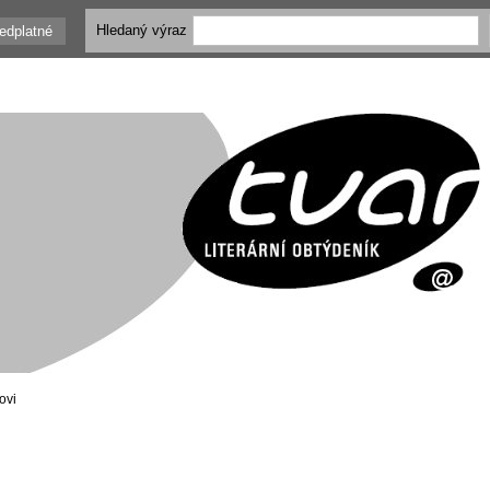
Hledaný výraz
edplatné
ovi