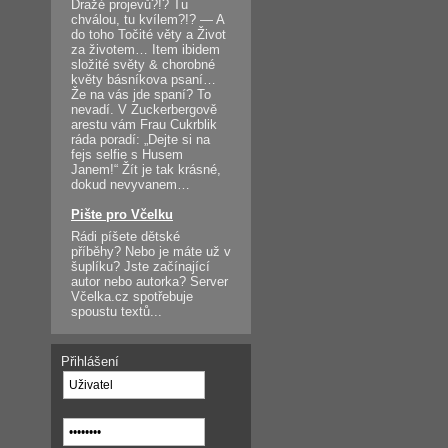
Dražé projevů?!? Tu
chválou, tu kvílem?!? — A
do toho Točité věty a Život
za životem… Item ibidem
složité světy & chorobné
květy básníkova psaní…
Že na vás jde spaní? To
nevadí. V Zuckerbergově
arestu vám Frau Cukrblik
ráda poradí: „Dejte si na
fejs selfie s Husem
Janem!“ Žít je tak krásné,
dokud nevyvanem…
Pište pro Včelku
Rádi píšete dětské
příběhy? Nebo je máte už v
šuplíku? Jste začínající
autor nebo autorka? Server
Včelka.cz spotřebuje
spoustu textů...
Přihlášení