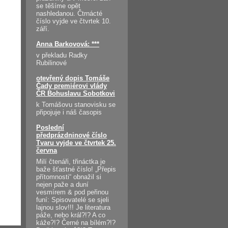
se těšíme opět
nashledanou. Čtrnácté
číslo vyjde ve čtvrtek 10.
září.
Anna Barkovová: ***
v překladu Radky
Rubilinové
otevřený dopis Tomáše
Čady premiérovi vlády
ČR Bohuslavu Sobotkovi
k Tomášovu stanovisku se
připojuje i náš časopis
Poslední
předprázdninové číslo
Tvaru vyjde ve čtvrtek 25.
června
Milí čtenáři, třináctka je
baže šťastné číslo! „Přepis
přítomnosti“ obnažil si
nejen paže a duní
vesmírem & pod peřinou
funí: Spisovatelé se sjeli
lajnou slov!!! Je literatura
páže, nebo král?!? A co
káže?!? Černé na bílém?!?