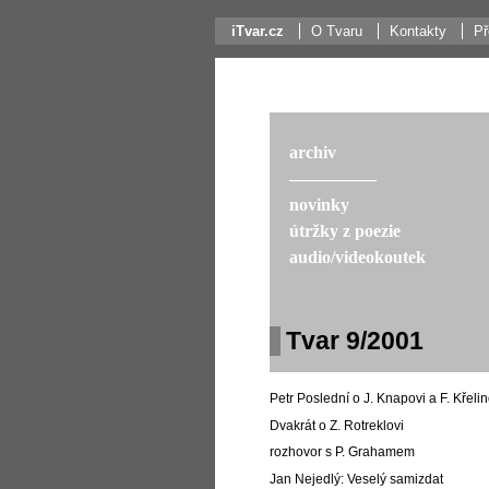
iTvar.cz
O Tvaru
Kontakty
Př
archiv
––––––––––
novinky
útržky z poezie
audio/videokoutek
Tvar 9/2001
Petr Poslední o J. Knapovi a F. Křelin
Dvakrát o Z. Rotreklovi
rozhovor s P. Grahamem
Jan Nejedlý: Veselý samizdat