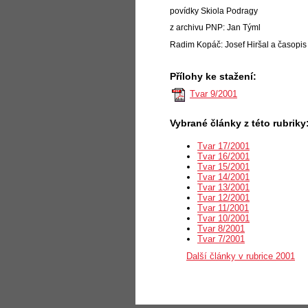
povídky Skiola Podragy
z archivu PNP: Jan Týml
Radim Kopáč: Josef Hiršal a časopis 
Přílohy ke stažení:
Tvar 9/2001
Vybrané články z této rubriky
Tvar 17/2001
Tvar 16/2001
Tvar 15/2001
Tvar 14/2001
Tvar 13/2001
Tvar 12/2001
Tvar 11/2001
Tvar 10/2001
Tvar 8/2001
Tvar 7/2001
Další články v rubrice 2001