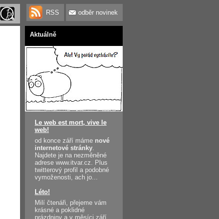
RSS
odběr novinek
Aktuálně
Le web est mort, vive le
web!
od konce září máme
nové
internetové stránky
.
Najdete je na nezměněné
adrese www.itvar.cz. Plus
twitterový profil a podobné
vymoženosti, ach jo...
Léto!
Milí čtenáři, přejeme vám
krásné a poklidné
prázdniny a v měsíci září