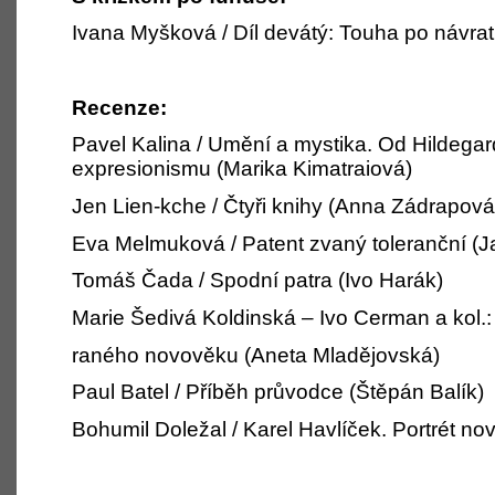
Ivana Myšková / Díl devátý: Touha po návra
Recenze:
Pavel Kalina / Umění a mystika. Od Hildegar
expresionismu (Marika Kimatraiová)
Jen Lien-kche / Čtyři knihy (Anna Zádrapová
Eva Melmuková / Patent zvaný toleranční (J
Tomáš Čada / Spodní patra (Ivo Harák)
Marie Šedivá Koldinská – Ivo Cerman a kol.:
raného novověku (Aneta Mladějovská)
Paul Batel / Příběh průvodce (Štěpán Balík)
Bohumil Doležal / Karel Havlíček. Portrét no