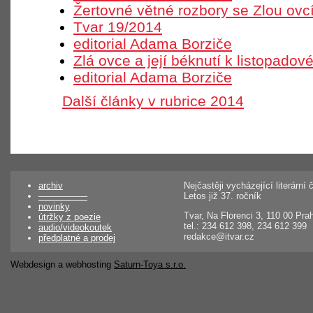
Žertovné větné rozbory se Zlou ovc
Tvar 19/2014
editorial Adama Borziče
Zlá ovce a její béknutí k listopadov
editorial Adama Borziče
Další články v rubrice 2014
archiv
Nejčastěji vycházející literárn
––––––––––
Letos již 37. ročník
novinky
Tvar, Na Florenci 3, 110 00 Pra
útržky z poezie
tel.: 234 612 398, 234 612 399
audio/videokoutek
redakce@itvar.cz
předplatné a prodej
Webdesign a webhosting
Saturn-Toya s.r.o.