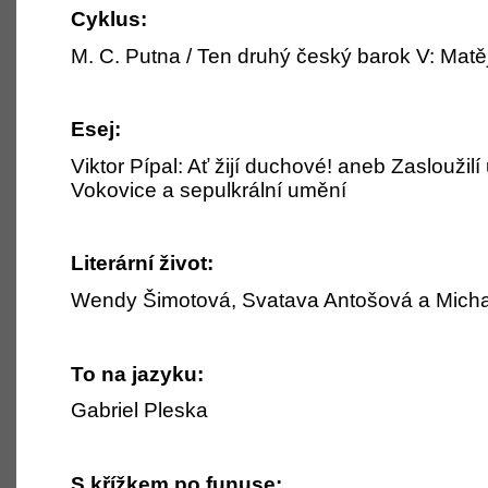
Cyklus:
M. C. Putna / Ten druhý český barok V: Matěj
Esej:
Viktor Pípal: Ať žijí duchové! aneb Zasloužilí
Vokovice a sepulkrální umění
Literární život:
Wendy Šimotová, Svatava Antošová a Michal
To na jazyku:
Gabriel Pleska
S křížkem po funuse: