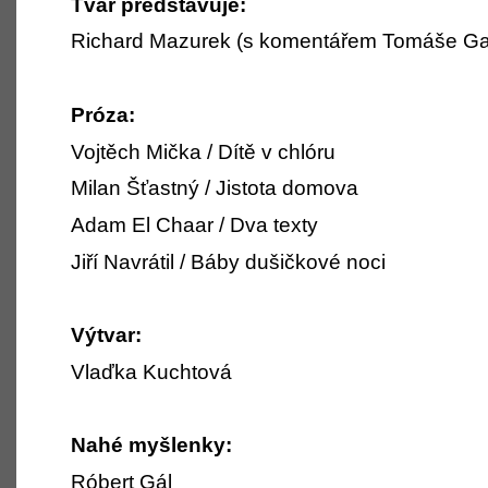
Tvar představuje:
Richard Mazurek (s komentářem Tomáše Gab
Próza:
Vojtěch Mička / Dítě v chlóru
Milan Šťastný / Jistota domova
Adam El Chaar / Dva texty
Jiří Navrátil / Báby dušičkové noci
Výtvar:
Vlaďka Kuchtová
Nahé myšlenky:
Róbert Gál