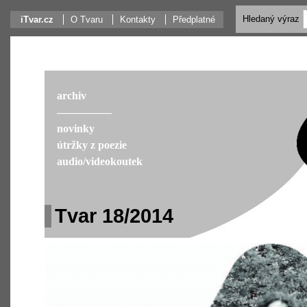
Hledaný výraz
iTvar.cz
O Tvaru
Kontakty
Předplatné
archiv
––––––––––
novinky
útržky z poezie
audio/videokoutek
Tvar 18/2014