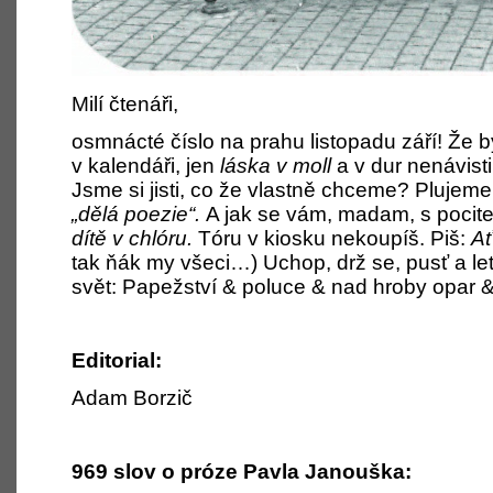
Milí čtenáři,
osmnácté číslo na prahu listopadu září! Že b
v kalendáři, jen
láska v moll
a v dur nenávis
Jsme si jisti, co že vlastně chceme? Plujeme
„dělá poezie“.
A jak se vám, madam, s pocite
dítě v chlóru.
Tóru v kiosku nekoupíš. Piš:
Ať
tak ňák my všeci…) Uchop, drž se, pusť a le
svět: Papežství & poluce & nad hroby opar &
Editorial:
Adam Borzič
969 slov o próze Pavla Janouška: