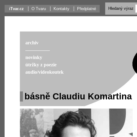
Hledaný výraz
iTvar.cz
O Tvaru
Kontakty
Předplatné
archiv
––––––––––
novinky
útržky z poezie
audio/videokoutek
básně Claudiu Komartina