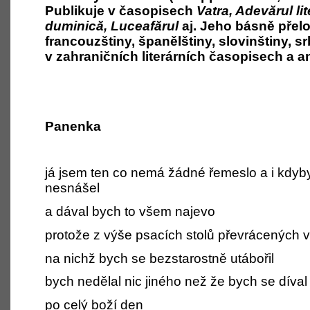
Publikuje v časopisech
Vatra, Adevărul lite
duminică, Luceafărul
aj. Jeho básně přel
francouzštiny, španělštiny, slovinštiny, sr
v zahraničních literárních časopisech a an
Panenka
já jsem ten co nemá žádné řemeslo a i kdyby
nesnášel
a dával bych to všem najevo
protože z výše psacích stolů převrácených
na nichž bych se bezstarostně utábořil
bych nedělal nic jiného než že bych se díval
po celý boží den