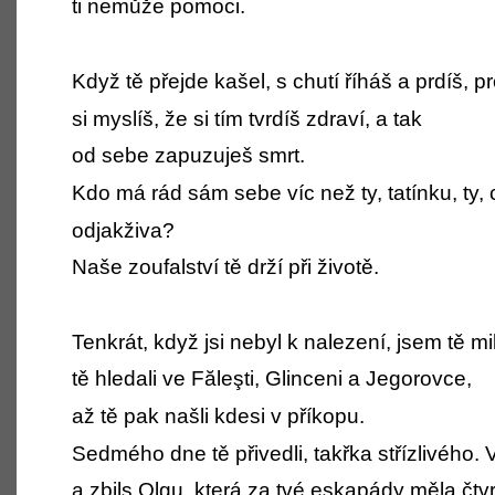
ti nemůže pomoci.
Když tě přejde kašel, s chutí říháš a prdíš, p
si myslíš, že si tím tvrdíš zdraví, a tak
od sebe zapuzuješ smrt.
Kdo má rád sám sebe víc než ty, tatínku, ty,
odjakživa?
Naše zoufalství tě drží při životě.
Tenkrát, když jsi nebyl k nalezení, jsem tě mi
tě hledali ve Făleşti, Glinceni a Jegorovce,
až tě pak našli kdesi v příkopu.
Sedmého dne tě přivedli, takřka střízlivého.
a zbils Olgu, která za tvé eskapády měla čtv