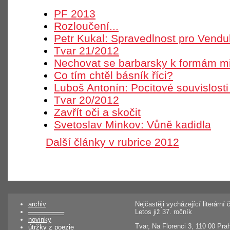
PF 2013
Rozloučení...
Petr Kukal: Spravedlnost pro Vendu
Tvar 21/2012
Nechovat se barbarsky k formám m
Co tím chtěl básník říci?
Luboš Antonín: Pocitové souvislosti
Tvar 20/2012
Zavřít oči a skočit
Svetoslav Minkov: Vůně kadidla
Další články v rubrice 2012
archiv
Nejčastěji vycházející literárn
––––––––––
Letos již 37. ročník
novinky
Tvar, Na Florenci 3, 110 00 Pra
útržky z poezie