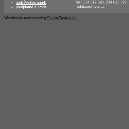
tel.: 234 612 398, 234 612 399
audio/videokoutek
redakce@itvar.cz
předplatné a prodej
Webdesign a webhosting
Saturn-Toya s.r.o.