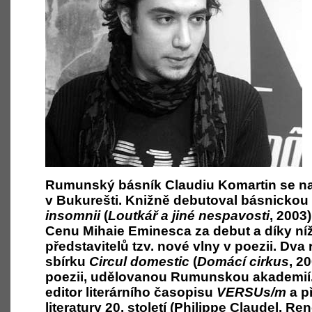
Rumunský básník Claudiu Komartin se nar
v Bukurešti. Knižně debutoval básnickou
insomnii
(
Loutkář a jiné nespavosti
, 2003)
Cenu Mihaie Eminesca za debut a díky níž
představitelů tzv. nové vlny v poezii. Dva 
sbírku
Circul domestic
(
Domácí cirkus
, 2
poezii, udělovanou Rumunskou akademií.
editor literárního časopisu
VERSUs/m
a p
literatury 20. století (Philippe Claudel, R