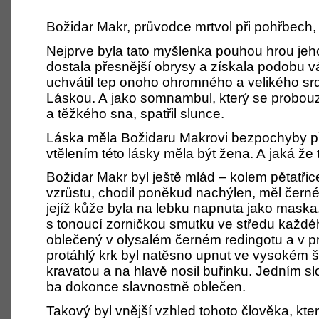
Božidar Makr, průvodce mrtvol při pohř­bech, 
Nejprve byla tato myšlenka pouhou hrou jeho
dostala přesnější obrysy a získala podobu vá
uchvátil tep onoho ohromného a velikého sr
Láskou. A jako somnambul, který se probou
a těžkého sna, spatřil slunce.
Láska měla Božidaru Makrovi bezpochyby př
vtělením této lásky měla být žena. A jaká že
Božidar Makr byl ještě mlád – kolem pětatřice
vzrůstu, chodil poněkud nachýlen, měl černé
jejíž kůže byla na lebku napnuta jako mask
s tonoucí zorničkou smutku ve středu každéh
oblečený v olysalém černém redingotu a v 
protáhlý krk byl natěsno upnut ve vysokém 
kravatou a na hlavě nosil buřinku. Jedním sl
ba dokonce slavnostně oblečen.
Takový byl vnější vzhled tohoto člověka, kt