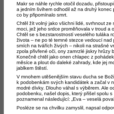
Makr se náhle rychle otočil dozadu, přistoupil
a jedním švihem odhodil až na druhý konec 
co by připomínalo smrt.
Chtěl žít volný jako všichni lidé, svrhnout z
moci, jež jeho srdce proměňovala v troud a 
Chtěl se s bezstarostností veselého tuláka 
života – ne po té temné stezce vedoucí nad 
smích na tvářích živých – nikoli na strašné v
zpola přivřené oči, ony zamrzlé jiskry hrůzy b
Konečně chtěl jako onen chlapec z pohádek
měsíce a plout do daleké zahrady, kde jej m
jablkem štěstí.
V mnohem utěšenějším stavu ducha se Božid
k podobenkám svých kandidátek a začal v ni
modré dívky. Dlouho váhal s výběrem. Ale od
podobenku, našel dopis, který přišel spolu s n
poznamenal následující: „Eva – veselá povah
Posléze se na chvilku zamyslil, napsal odpo