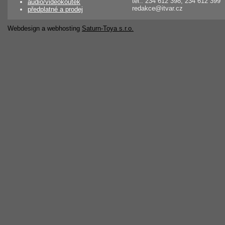
tel.: 234 612 398, 234 612 399
audio/videokoutek
redakce@itvar.cz
předplatné a prodej
Webdesign a webhosting
Saturn-Toya s.r.o.