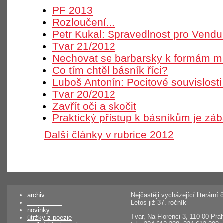
PF 2013
Rozloučení...
Petr Kukal: Spravedlnost pro Vendu
Tvar 21/2012
Nechovat se barbarsky k formám m
Co tím chtěl básník říci?
Luboš Antonín: Pocitové souvislosti
Tvar 20/2012
Zavřít oči a skočit
Praktický přístup k básníkům je zá
Další články v rubrice 2012
archiv
Nejčastěji vycházející literárn
––––––––––
Letos již 37. ročník
novinky
Tvar, Na Florenci 3, 110 00 Pra
útržky z poezie