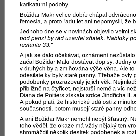
karikaturní podoby.
Božidar Makr velice dobře chápal odvrácen
řemesla, a proto řadu let ani nepomyslil, že b
Jednoho dne se v novinách objevilo velmi 
pod penzí by rád uzavřel sňatek. Nabídky 
restante 33.“
A jak se dalo očekávat, oznámení nezůstalo
začal Božidar Makr dostávat dopisy. Jedny 
v druhých byla zmiňována výše věna. Ale to 
odesilatelky byly staré panny. Třebaže byly 
podobenky prozrazovaly jejich věk. Nejmlad
přibližně na čtyřicet, nejstarší neměla víc n
Diana de Poitiers získala srdce Jindřicha II. a
A pokud platí, že historické události z minulo
současnosti, potom musejí staré panny odhod
A ani Božidar Makr nemohl nebýt šťastný. Ne
toho věděl, že okaze má vždy nějaký ten vr
shromáždil několik desítek podobenek a rozlož