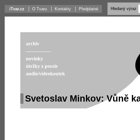
Hledaný výraz
iTvar.cz
O Tvaru
Kontakty
Předplatné
archiv
––––––––––
novinky
útržky z poezie
audio/videokoutek
Svetoslav Minkov: Vůně ka