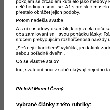
pokojem se zrcadlem kutálelo jako medový k
celé hodiny a smáli se. Až staré sklo muselo
přestalo obrážet jejich podoby.
Potom nadešla svatba.
A s ní i osudový okamžik, který zcela nečekan
oba zamilovaní snili svou pohádku lásky: R
srdcem překypujícím rozhořčeností navždy 
„Seš cejtit kadidlem!“ vykřikla, jen taktak zad
sebou pořádně dveřmi.
Co se vlastně stalo?
Inu, svatební noci v sobě ukrývají nejedno 
Přeložil Marcel Černý
Vybrané články z této rubriky: