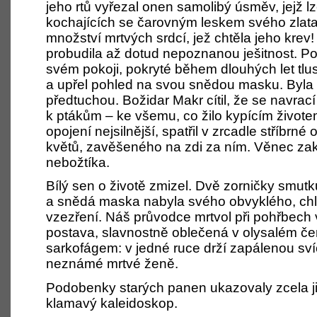
jeho rtů vyřezal onen samolibý úsměv, jejž l
kochajících se čarovným leskem svého zlata
množství mrtvých srdcí, jež chtěla jeho krev!
probudila až dotud nepoznanou ješitnost. Po
svém pokoji, pokryté během dlouhých let tlus
a upřel pohled na svou snědou masku. Byla 
předtuchou. Božidar Makr cítil, že se navrací
k ptákům – ke všemu, co žilo kypícím živote
opojení nejsilnější, spatřil v zrcadle stříbr
květů, zavěšeného na zdi za ním. Věnec zak
nebožtíka.
Bílý sen o životě zmizel. Dvě zorničky smutk
a snědá maska nabyla svého obvyklého, ch
vzezření. Náš průvodce mrtvol při pohřbech v
postava, slavnostně oblečená v olysalém če
sarkofágem: v jedné ruce drží zapálenou svíc
neznámé mrtvé ženě.
Podobenky starých panen ukazovaly zcela ji
klamavý kaleidoskop.