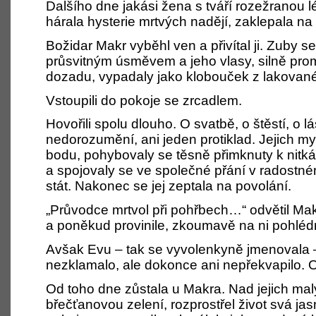
Dalšího dne jakási žena s tváří rozežranou 
hárala hysterie mrtvých nadějí, zaklepala n
Božidar Makr vyběhl ven a přivítal ji. Zuby s
průsvitným úsměvem a jeho vlasy, silně pro
dozadu, vypadaly jako klobouček z lakované
Vstoupili do pokoje se zrcadlem.
Hovořili spolu dlouho. O svatbě, o štěstí, o l
nedorozumění, ani jeden protiklad. Jejich m
bodu, pohybovaly se těsně přimknuty k nitká
a spojovaly se ve společné přání v radostné
stát. Nakonec se jej zeptala na povolání.
„Průvodce mrtvol při pohřbech…“ odvětil Ma
a poněkud provinile, zkoumavě na ni pohléd
Avšak Evu – tak se vyvolenkyně jmenovala –
nezklamalo, ale dokonce ani nepřekvapilo. 
Od toho dne zůstala u Makra. Nad jejich m
břečťanovou zelení, rozprostřel život svá jasn