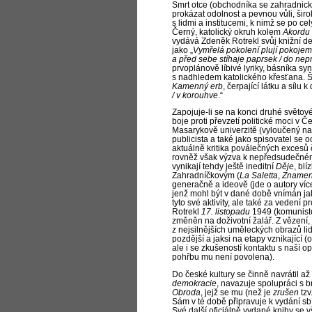
Smrt otce (obchodníka se zahradnický
prokázat odolnost a pevnou vůli, šir
s lidmi a institucemi, k nimž se po c
Černý, katolický okruh kolem
Akordu
vydává Zdeněk Rotrekl svůj knižní deb
jako „
Vymřelá pokolení plují pokojem 
a před sebe stíhaje paprsek / do nep
prvoplánově líbivé lyriky, básníka s
s
nadhledem katolického křesťana. Ši
Kamenný erb
, čerpající látku a
sílu k
/ v korouhve
.“
Zapojuje-li se na konci druhé světov
boje proti převzetí politické moci v
Masarykově univerzitě (vyloučený na j
publicista a
také jako spisovatel se o
aktuálně kritika poválečných excesů 
rovněž však výzva k nepředsudečnému
vynikají tehdy ještě ineditní
Děje
, bl
Zahradníčkovým (
La Saletta
,
Znamen
generačně a
ideově (jde o
autory ví
jenž mohl být v dané době vnímán jako
tyto své aktivity, ale také za vedení
Rotrekl
17. listopadu
1949 (komunisté
změněn na doživotní žalář. Z vězení,
z nejsilnějších uměleckých obrazů li
pozdější a
jaksi na etapy vznikající 
ale i
se zkušeností kontaktu s naší opo
pohřbu mu není povolena).
Do české kultury se činně navrátil a
demokracie
, navazuje spolupráci s
Obroda
, jejž se mu (než je
zrušen
tzv
Sám v té době připravuje k vydání sb
Své další oficiálně vydané knihy se 