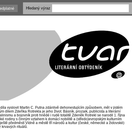
Hledaný výraz
edplatné
íla vyslovil Martin C. Putna zdánlivě dehonestujícím způsobem, měl v jistém
m dílem Zdeňka Rotrekla je jeho život. Básník, prozaik, publicista a literární
linismu a bojovník proti hnědé i rudé totalitě Zdeněk Rotrekl se narodil 1. října
ké rodiny s činným vztahem k domácí nobilitě a (středo)evropským kulturním
 ještě předměstí Vídně a městě tří národů a kultur (české, německé a židovské)
z krvavých rituálů.