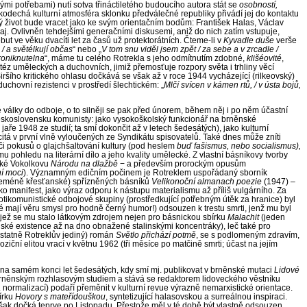
mi potřebami) nutí sotva třináctiletého budoucího autora stát se
osobností,
okodechá kulturní atmosféra sklonku předválečné republiky přivádí jej do kontaktu
elý život bude vracet jako ke svým orientačním bodům: František Halas, Václav
aj. Ovlivněn tehdejšími generačními diskusemi, aniž do nich zatím vstupuje,
ut ve věku dvacíti let za časů už protektorátních. Čteme-li v
Kyvadle duše
verše
/ a světélkují občas
“ nebo „
V tom snu viděl jsem zpět / za sebe a
v zrcadle /
roniknutelna
“, máme tu celého Rotrekla s jeho odmítnutím zdobné,
klišéovité
,
yntéz uměleckých a
duchovních, jimiž přemosťuje rozpory světa i
trhliny věcí
ršího kritického ohlasu dočkává se však až v roce 1944 vycházející (rilkeovský)
 duchovní rezistenci v prostředí šlechtickém: „
Mlčí svícen v kámen rtů, / v
ústa bojů,
é války do odboje, o
to silněji se pak před únorem, během něj i
po něm účastní
 Československu komunisty: jako vysokoškolský funkcionář na brněnské
aře 1948 ze studií; ta smí dokončit až v letech šedesátých), jako kulturní
citá v první vlně vyloučených ze Syndikátu spisovatelů. Také dnes může zníti
či pokusů o
glajchšaltování kultury (pod heslem
buď fašismus, nebo socialismus),
 pohledu na literární dílo a
jeho kvality umělecké. Z vlastní básníkovy tvorby
ízké Vokolkovu
Národu na dlažbě
− a
především prorockým opusům
í moci
). Významným edičním počinem je Rotreklem uspořádaný sborník
ceméně křesťanské) spřízněných básníků
Velikonoční almanach poezie
(1947) –
 manifest, jako výraz odporu k nástupu materia­lismu až příliš vulgárního. Za
 protikomunistické odbojové skupiny (prostředkující potřebným útěk za hranice) byl
 mají věru smysl pro hodně černý humor!) odsouzen k trestu smrti, jenž mu byl
 jež se mu stalo látkovým zdrojem nejen pro básnickou sbírku
Malachit
(jeden
dské existence až na dno obnažené stalinskými koncentráky), leč také pro
(ostatně Rotreklův jediný) román
Světlo přichází potmě
, se s podlomeným zdravím,
ziční elitou vrací v květnu 1962 (tři měsíce po matčině smrti; účast na jejím
ž na samém konci let šedesátých, kdy smí mj. publikovat v brněnské mutaci
Lidové
 brněnským rozhlasovým studiem a
stává se redaktorem lidoveckého věstníku
. normalizací) podaří přeměnit v
kulturní revue výrazně nemarxistické orientace.
írku
Hovory s mateřídouškou
, syntetizující halasovskou a
surreálnou inspiraci.
však dočká teprve po Listopadu. Přestože měl v té době být vlastně odsouzen