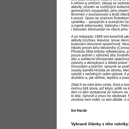
k mlčení a
umlčení, stávají se sedmd
aktivity: účastní se rozličných kultur
generačních souputníků, jeho vlastní
fenomén v současnosti
) a
textů (liter
k poezii. Spolu se znalcem Rotrekl
syntetiku – spojujícím a
scelujícím č
a
najmě erbenovský, Valéryho i
Paliv
i
židovství, křesťanství ve všech jeho
A
po listopadu 1989 smí konečně jako 
aktivity (rozhlas, televize, revue
Akor
budování obrozené společnosti. Nes
nikoliv jenom toho literárního (Cenou
Přestože šířeji kriticky reflektována,
pouze jedním z výhonků díla životníh
dílo a svědectví křesťanské statečnos
zásluhy o demokracii a lidská práva“.
činorodým a
tvůrčím: výrazně se pod
svazky pamětí
Hnízda ze stromu, kte
vytušili z nečetných zatím ukázek. A
p
druhého a, jak věříme, lepšího a
pra
Zdají-li se nám jeho cesta, život a
tvo
mohou býti slova, jež kdysi, ještě na
den co den vystupoval až nahoru na šp
to léta. Synové a vnuci ho sledovali.
zezdola není vidět, co tam děláte. A o
Ivo Harák
Vybrané články z této rubriky