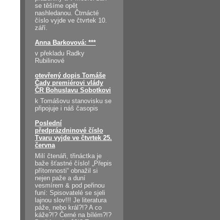
se těšíme opět
nashledanou. Čtrnácté
číslo vyjde ve čtvrtek 10.
září.
Anna Barkovová: ***
v překladu Radky
Rubilinové
otevřený dopis Tomáše
Čady premiérovi vlády
ČR Bohuslavu Sobotkovi
k Tomášovu stanovisku se
připojuje i náš časopis
Poslední
předprázdninové číslo
Tvaru vyjde ve čtvrtek 25.
června
Milí čtenáři, třináctka je
baže šťastné číslo! „Přepis
přítomnosti“ obnažil si
nejen paže a duní
vesmírem & pod peřinou
funí: Spisovatelé se sjeli
lajnou slov!!! Je literatura
páže, nebo král?!? A co
káže?!? Černé na bílém?!?