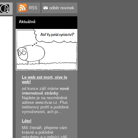
RSS
odběr novinek
Aktuálně
Le web est mort, vive le
web!
od konce září máme
nové
internetové stránky
.
Najdete je na nezměněné
adrese www.itvar.cz. Plus
twitterový profil a podobné
vymoženosti, ach jo...
Léto!
Milí čtenáři, přejeme vám
krásné a poklidné
prázdniny a v měsíci září