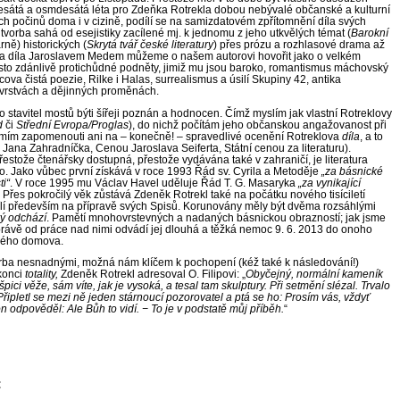
esátá a
osmdesátá léta pro Zdeňka Rotrekla dobou nebývalé občanské a
kulturní
ních počinů doma i
v cizině, podílí se na samizdatovém zpřítomnění díla svých
 tvorba sahá od esejistiky zacílené mj. k jednomu z
jeho utkvělých témat (
Barokní
árně) historických (
Skrytá tvář české literatury
) přes prózu a
rozhlasové drama až
ova díla Jaroslavem Medem můžeme o
našem autorovi hovořit jako o
velkém
asto zdánlivě protichůdné podněty, jimiž mu jsou baroko, romantismus máchovský
cova čistá poezie, Rilke i
Halas, surrealismus a
úsilí Skupiny 42, antika
 vrstvách a
dějinných proměnách.
stavitel mostů býti šířeji poznán a
hodnocen. Čímž myslím jak vlastní Rotreklovy
d
či
Střední Evropa/Proglas
), do nichž počítám jeho občanskou angažovanost při
mím zapomenouti ani na – konečně! – spravedlivé ocenění Rotreklova
díla
, a
to
 Jana Zahradníčka, Cenou Jaroslava Seiferta, Státní cenou za literaturu).
 přestože čtenářsky dostupná, přestože vydávána také v zahraničí, je literatura
o. Jako vůbec první získává v roce 1993 Řád sv. Cyrila a
Metoděje
„za básnické
ti“
. V roce 1995 mu Václav Havel uděluje Řád
T.
G. Masaryka
„za vynikající
Přes pokročilý věk zůstává Zdeněk Rotrekl také na počátku nového tisíciletí
ílí především na přípravě svých Spisů. Korunovány měly být dvěma rozsáhlými
rý odchází
. Pamětí mnohovrstevných a
nadaných básnickou obrazností; jak jsme
rávě od práce nad nimi odvádí jej dlouhá a
těžká nemoc 9. 6. 2013 do onoho
vého domova.
rba nesnadnými, možná nám klíčem k pochopení (kéž také k
následování!)
 konci
totality,
Zdeněk Rotrekl adresoval O.
Filipovi: „
Obyčejný, normální kameník
ici věže, sám víte, jak je vysoká, a
tesal tam skulptury. Při setmění slézal. Trvalo
 Připletl se mezi ně jeden stárnoucí pozorovatel a
ptá se ho: Prosím vás, vždyť
n odpověděl: Ale Bůh to vidí. − To je v
podstatě můj příběh.
“
: