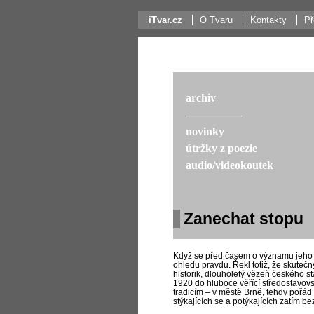
iTvar.cz
O Tvaru
Kontakty
Př
archiv
––––––––––
novinky
útržky z poezie
audio/videokoutek
Zanechat stopu
Když se před časem o významu jeho d
ohledu pravdu. Řekl totiž, že skutečný
historik, dlouholetý vězeň českého sta
1920 do hluboce věřící středostavovs
tradicím – v městě Brně, tehdy pořád
stýkajících se a potýkajících zatím be