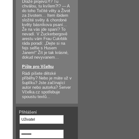
Dražé projevů?!? Tu
chválou, tu kvílem?!? — A
do toho Točité věty a Život
za životem… Item ibidem
složité světy & chorobné
květy básníkova psaní…
Že na vás jde spaní? To
nevadí. V Zuckerbergově
arestu vám Frau Cukrblik
ráda poradí: „Dejte si na
fejs selfie s Husem
Janem!“ Žít je tak krásné,
dokud nevyvanem…
Pište pro Včelku
Rádi píšete dětské
příběhy? Nebo je máte už v
šuplíku? Jste začínající
autor nebo autorka? Server
Včelka.cz spotřebuje
spoustu textů...
Přihlášení