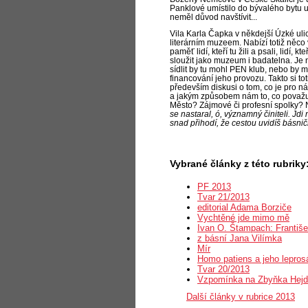
Panklové umístilo do bývalého bytu u
neměl důvod navštívit...
Vila Karla Čapka v někdejší Úzké ulic
literárním muzeem. Nabízí totiž něco 
paměť lidí, kteří tu žili a
psali, lidí, k
sloužit jako muzeum i
badatelna. Je n
sídlit by tu mohl PEN klub, nebo by 
financování jeho provozu. Takto si t
především diskusi o
tom, co je pro n
a
jakým způsobem nám to, co považuj
Město? Zájmové či profesní spolky
se nastaral, ó, významný činiteli. Jd
snad přihodí, že cestou uvidíš básnič
Vybrané články z této rubriky
PF 2013
Tvar 21/2013
editorial Adama Borziče
Vychtěné jde mimo mě
Ivan O. Štampach: Františe
z básní Jana Vilímka
Mír
Homo patiens a jeho lepros
Tvar 20/2013
Vzpomínka na Zbyňka Hejdu 
Další články v rubrice 2013