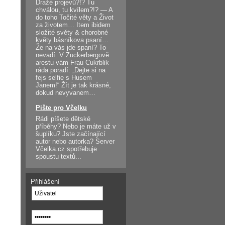
Dražé projevů?!? Tu
chválou, tu kvílem?!? — A
do toho Točité věty a Život
za životem… Item ibidem
složité světy & chorobné
květy básníkova psaní…
Že na vás jde spaní? To
nevadí. V Zuckerbergově
arestu vám Frau Cukrblik
ráda poradí: „Dejte si na
fejs selfie s Husem
Janem!“ Žít je tak krásné,
dokud nevyvanem…
Pište pro Včelku
Rádi píšete dětské
příběhy? Nebo je máte už v
šuplíku? Jste začínající
autor nebo autorka? Server
Včelka.cz spotřebuje
spoustu textů...
Přihlášení