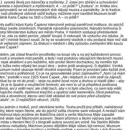
1. vysoká škola pro básničky a
myšlenky; 2. ústav pro sbírání a uchovávání
 anketa o básničkách a
myšlenkách; 4. – co ještě?“
(„Kultura“, in:
Kritika slov
,
pisovatelů se od obrozenských dob stávají muzea a památníky. Je to tradice.
i naši předkové vášnivě vážili kultury, můžeme nyní navštívit Muzeum bratří
ník Karla Čapka na Strži u Dobříše. A – co ještě?
ily patřící kdysi Karlu Čapkovi intenzivně jednají paměťové instituce, do jejichž
az (vedle zmíněných: Památník národního písemnictví, Národní knihovna či
tojí Ministerstvo kultury ani město Praha. V médiích vystupují představitelé
í se, zda za státní peníze „objekt“ koupit, či nekoupit. Ve vzduchu visí otázka: Je
t? I ministr financí soudí, že by se soukromý vlastník o vilu postaral lépe než stát
oli veřejným zájmem. Za diskusí v médiích i díky způsobu zveřejnění této kauzy
Karel Čapek?
blém, jak získat finanční prostředky na koupi vily a na její každodenní provoz.
ostí a smyslem míst paměti, a tedy i nad podobou stávajících literárních muzeí.
 nijak atraktivní a pro každého, kdo prošel školní docházkou, by nemělo být
r, tužka nebo nějaký ten psací stroj – jedno jestli analogový, či digitální. Vzniká
muzeum nutně ukazuje téměř shodné exponáty. Psaní je povolání jako každé jiné,
dinečnost a potřebnost. Co je na spisovatelské práci zajímavého?
„Nyní i já mám
den,“
podotkl v roce 1925 Karel Čapek.
„Ale i kdybych si s ním sedl na zápraží,
díval by se mi do prstů – stoje na jedné bosé noze a druhou si hladě lýtko – aby
 že je to špatné a
neužitečné řemeslo; ale není to už ta přepěkná podívaná,
ivná, ani ji vidět není; ale chtěl bych, aby v ní bylo všechno, co jsem kdy viděl,
vajícího malíře, trpělivost krejčího a opatrný úder kameníkův, čilost pekařova,
íla a dovednost, kterou velcí lidé vkládali do své práce před užaslýma
ratuře“, in:
O nejbližších věcech
, 1925)
sou jedním z
motivů, proč otevíráme knihu. Touha prožít jiný příběh, nahlédnout
ihy, které nejen čteme, ale do jejichž světa chceme sami vstoupit. A
nestačí nám
lédnout idylu jezdíme do Babiččina údolí a
verše Máchova
Máje
zapadlé
ině skále nad Máchovým jezerem. Skalní příznivci a
školní výpravy pak navštíví
ísta s literární fikcí či s biografií autora souvisí jen volně: Na Starém Bělidle
otnou nebydlely, Máchovo jezero dějištěm
Máje
vůbec být nemusí, Muzeum
místěno v bývalém hostinci a
klášteře voršilek a
expozici školy z dob Barunky