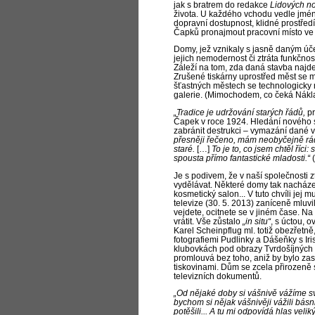
jak s bratrem do redakce
Lidových n
života. U každého vchodu vedle jména
dopravní dostupnost, klidné prostředí, 
Čapků pronajmout pracovní místo ve s
Domy, jež vznikaly s jasně daným úč
jejich nemodernost či ztráta funkčnos
Záleží na tom, zda daná stavba najde 
Zrušené tiskárny uprostřed měst se měn
šťastných městech se technologicky n
galerie. (Mimochodem, co čeká Nákl
„Tradice je udržování starých řádů,
p
Čapek v roce 1924. Hledání nového s
zabránit destrukci – vymazání dané v
přesněji řečeno, mám neobyčejně rád n
staré.
[…]
To je to, co jsem chtěl říci
spousta přímo fantastické mladosti.“
(
Je s podivem, že v naší společnosti zt
vydělávat. Některé domy tak nacházej
kosmetický salon... V tuto chvíli jej
televize (30. 5. 2013) zaníceně mluvi
vejdete, ocitnete se v jiném čase. Na
vrátit. Vše zůstalo
„in situ“
, s úctou, 
Karel Scheinpflug ml. totiž obezřetn
fotografiemi Pudlinky a Dášeňky s I
klubovkách pod obrazy Tvrdošíjných s
promlouvá bez toho, aniž by bylo zas
tiskovinami. Dům se zcela přirozeně s
televizních dokumentů.
„Od nějaké doby si vášnivě vážíme sv
bychom si nějak vášnivěji vážili bás
potěšili... A
tu mi odpovídá hlas veli