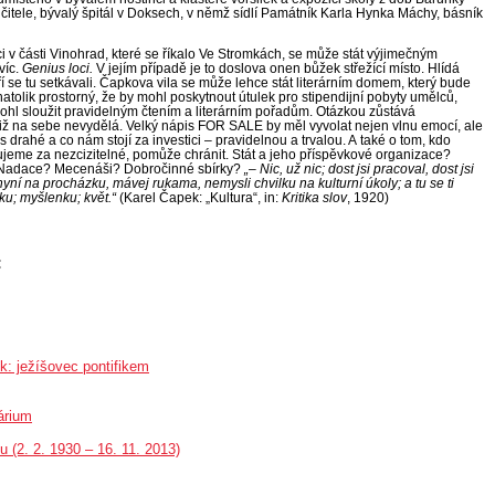
čitele, bývalý špitál v Doksech, v němž sídlí Památník Karla Hynka Máchy, básník
i v části Vinohrad, které se říkalo Ve Stromkách, se může stát výjimečným
víc.
Genius loci.
V jejím případě je to doslova onen bůžek střežící místo. Hlídá
teří se tu setkávali. Čapkova vila se může lehce stát literárním domem, který bude
atolik prostorný, že by mohl poskytnout útulek pro stipendijní pobyty umělců,
mohl sloužit pravidelným čtením a
literárním pořadům. Otázkou zůstává
otiž na sebe nevydělá. Velký nápis FOR SALE by měl vyvolat nejen vlnu emocí, ale
ás drahé a
co nám stojí za investici – pravidelnou a
trvalou. A
také o
tom, kdo
eme za nezcizitelné, pomůže chránit. Stát a
jeho příspěvkové organizace?
? Nadace? Mecenáši? Dobročinné sbírky?
„– Nic, už nic; dost jsi pracoval, dost jsi
i nyní na procházku, mávej rukama, nemysli chvilku na kulturní úkoly; a
tu se ti
ku; myšlenku; květ.“
(Karel Čapek: „Kultura“, in:
Kritika slov
, 1920)
:
k: ježíšovec pontifikem
árium
(2. 2. 1930 – 16. 11. 2013)