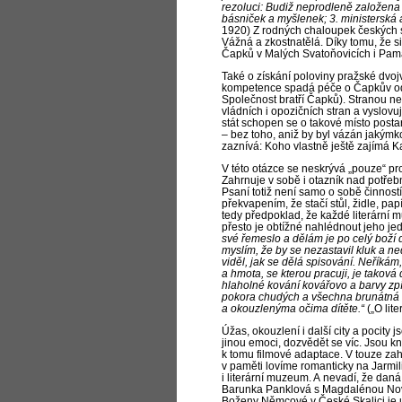
rezoluci: Budiž neprodleně založena 
básniček a
myšlenek; 3. ministerská
1920) Z rodných chaloupek českých s
Vážná a zkost­natělá. Díky tomu, že s
Čapků v Malých Svatoňovicích i Památ
Také o získání poloviny pražské dvojv
kompetence spadá péče o Čapkův odk
Společnost bratří Čapků). Stranou nes
vládních i opozičních stran a vyslovuj
stát schopen se o takové místo postara
– bez toho, aniž by byl vázán jakýmk
zaznívá: Koho vlastně ještě zajímá 
V této otázce se neskrývá „pouze“ pro
Zahrnuje v sobě i otazník nad potřebn
Psaní totiž není samo o sobě činností
překvapením, že stačí stůl, židle, papí
tedy předpoklad, že každé literární 
přesto je obtížné nahlédnout jeho je
své řemeslo a
dělám je po celý boží 
myslím, že by se nezastavil kluk a
ne
viděl, jak se dělá spisování. Neříkám,
a hmota, se kterou pracuji, je taková d
hlaholné kování kovářovo a
barvy zpí
pokora chudých a
všechna brunátná s
a
okouzlenýma očima dítěte.“
(„O lite
Úžas, okouzlení i
další city a
pocity j
jinou emoci, dozvědět se víc. Jsou kn
k tomu filmové adaptace. V touze zah
v paměti lovíme romanticky na Jarmil
i
literární muzeum. A
nevadí, že daná m
Barunka Panklová s Magdalénou Nov
Boženy Němcové v České Skalici je u