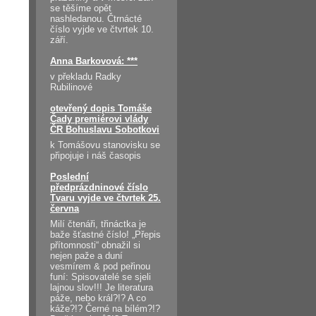
se těšíme opět
nashledanou. Čtrnácté
číslo vyjde ve čtvrtek 10.
září.
Anna Barkovová: ***
v překladu Radky
Rubilinové
otevřený dopis Tomáše
Čady premiérovi vlády
ČR Bohuslavu Sobotkovi
k Tomášovu stanovisku se
připojuje i náš časopis
Poslední
předprázdninové číslo
Tvaru vyjde ve čtvrtek 25.
června
Milí čtenáři, třináctka je
baže šťastné číslo! „Přepis
přítomnosti“ obnažil si
nejen paže a duní
vesmírem & pod peřinou
funí: Spisovatelé se sjeli
lajnou slov!!! Je literatura
páže, nebo král?!? A co
káže?!? Černé na bílém?!?