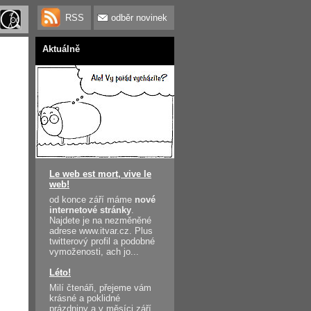
RSS
odběr novinek
Aktuálně
Le web est mort, vive le
web!
od konce září máme
nové
internetové stránky
.
Najdete je na nezměněné
adrese www.itvar.cz. Plus
twitterový profil a podobné
vymoženosti, ach jo...
Léto!
Milí čtenáři, přejeme vám
krásné a poklidné
prázdniny a v měsíci září