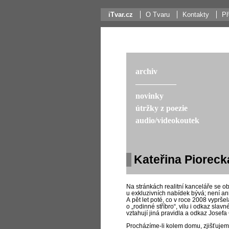
iTvar.cz
O Tvaru
Kontakty
Př
archiv
––––––––––
novinky
útržky z poezie
audio/videokoutek
Kateřina Pioreck
Na stránkách realitní kanceláře se ob
u exkluzivních nabídek bývá; není an
A pět let poté, co v roce 2008 vypršel
o „rodinné stříbro“, vilu i odkaz slav
vztahují jiná pravidla a odkaz Josef
Procházíme-li kolem domu, zjišťujeme