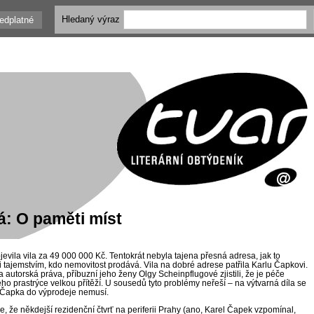
Hledaný výraz
edplatné
á: O paměti míst
jevila vila za 49 000 000 Kč. Tentokrát nebyla tajena přesná adresa, jak to
i tajemstvím, kdo nemovitost prodává. Vila na dobré adrese patřila Karlu Čapkovi.
a autorská práva, příbuzní jeho ženy Olgy Scheinpflugové zjistili, že je péče
ného prastrýce velkou přítěží. U sousedů tyto problémy neřeší – na výtvarná díla se
a Čapka do výprodeje nemusí.
, že někdejší rezidenční čtvrť na periferii Prahy (ano, Karel Čapek vzpomínal,