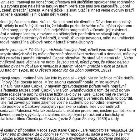
ovin
jezdil tramvají na konečnou) přestává být útočištěm spokojeného rodinného
 u zvonku jsou naleštěné tabulky firem, které zde mají své kanceláře. Dobrá
zeleň, prestižní adresa. A není těžké ji získat. Stačí si hned vedle dvojvily bratří
dílené kanceláři (s hlídáním dětí v ceně).
elem, jej časem mohou ztrácet. Na tom není nic divného. Důvodem nemusí být
ti, někdy to může být třeba i to, že lokalita pozbude svého někdejšího významu.
účel nový, který v očích i těch největších pragmatiků zdůvodní její existenci.
í v nákupní centra, z továren na někdejších periferiích se stávají lofty, ve
evyhovující elektrárny či nádraží, k nimž už koleje nevedou, mění na umělecké
adové nádraží na Žižkově nebo nádraží Praha-Bubny?)
rotože
jsou staré. Přežitek je udržování starých řádů,
ačkoli
jsou staré,“
psal Karel
myslu starých věcí by mělo přirozeně předcházet rozhodnutí o demolici, mělo by
ěci ze světa i paměti. Nicméně Čapek přiznával, že staré věci nemá rád:
„Nebo
ěkteré staré věci; ale ne proto, že jsou staré, nýbrž proto, že vůbec nejsou
: slušelo by nám víc lásky k minulosti a starým věcem, protože v nich je zasuta
„O tradici“ [1924], in:
O
věcech obecných čili Zóon politikon
, 1932)
rácejí smysl i rodinné vily. Ale kdo by odolal – když i vlastní ložnice může dobře
í nový účel docela lehce. Místo salonu kancelář notáře, místo kuchyně
 musí najít i vila Karla Čapka. V hlavním zpravodajském pořadu veřejnoprávní
la ředitelka Muzea bratří Čapků v Malých Svatoňovicích o tom, že když do vily
 stole rozložené papíry, ořezané tužky, jako by se Karel Čapek měl ve chvilce
ovšem bez okázalé piety. Vila nebyla zcela uzavřena veřejnosti. Můžu to potvrdit.
ě, ale rád zavedl upřímné zájemce včetně studentů po schodišti lemovaném
ris do podkrovní Čapkovy pracovny i pánského salonu, kde v pohodlných
edávali Pátečníci. Vila tak zůstávala unikátním prostorem, místem paměti, které
tavěno panely s výklady a zavaleno didaktickými příručkami a turistickými
tal lokací filmu
Člověk proti zkáze
(režie Štěpán Skalský, 1989) a řady
é kultury,“
připomínal v roce 1920 Karel Čapek,
„ale naprosto se neukazuje, že
niček nebo myšlenek, že bychom se k nim nedočkavěji tlačili a vroucně se jimi
ký: Jakže! učinili jsme málo pro básničky a myšlenky? Nuže, podáme spěšnou