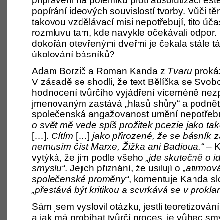
připraveni na polemiku proti absolutizaci est
popírání ideových souvislostí tvorby. Vůči tě
takovou vzdělávací misi nepotřebují, tito úča
rozmluvu tam, kde navykle očekávali odpor.
dokořán otevřenými dveřmi je čekala stále tá
úkolování básníků?
Adam Borzič a Roman Kanda z
Tvaru
prokáz
V zásadě se shodli, že text Bělíčka se Svob
hodnocení tvůrčího vyjádření víceméně nezpů
jmenovaným zastává „hlasů shůry“ a podnět
společenská angažovanost umění nepotřebuj
o svět mě vede spíš prožitek poezie jako tak
[…].
Cítím
[…]
jako přirozené, že se básník 
nemusím číst Marxe, Žižka ani Badioua.“
– 
vytýká, že jim podle všeho
„jde skutečně o id
smyslu“
. Jejich přiznání, že usilují o
„afirmov
společenské proměny“
, komentuje Kanda slov
„přestává být kritikou a scvrkává se v prokl
Sám jsem vyslovil otázku, jestli teoretizován
a jak má probíhat tvůrčí proces, je vůbec smys