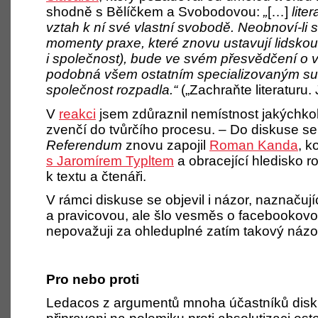
shodně s Bělíčkem a Svobodovou:
„
[…]
lite
vztah k ní své vlastní svobodě. Neobnoví-li
momenty praxe, které znovu ustavují lidskou 
i společnost), bude ve svém přesvědčení o v
podobná všem ostatním specializovaným sub
společnost rozpadla.“
(„Zachraňte literaturu. 
V
reakci
jsem zdůraznil nemístnost jakýchko
zvenčí do tvůrčího procesu. – Do diskuse 
Referendum
znovu zapojil
Roman Kanda
, k
s Jaromírem Typltem
a obracející hledisko r
k textu a čtenáři.
V rámci diskuse se objevil i názor, naznačují
a pravicovou, ale šlo vesměs o facebookovo
nepovažuji za ohleduplné zatím takový názo
Pro nebo proti
Ledacos z argumentů mnoha účastníků disku