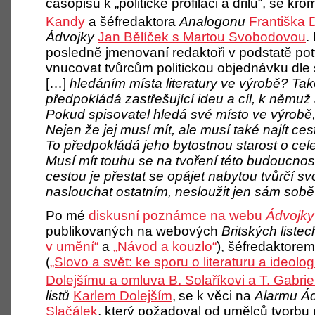
časopisů k „politické profilaci a drilu“, se k
Kandy
a šéfredaktora
Analogonu
Františka 
Ádvojky
Jan Bělíček s Martou Svobodovou
.
posledně jmenovaní redaktoři v podstatě potvr
vnucovat tvůrcům politickou objednávku dle
[…]
hledáním místa literatury ve výrobě? Ta
předpokládá zastřešující ideu a cíl, k němuž
Pokud spisovatel hledá své místo ve výrobě, 
Nejen že jej musí mít, ale musí také najít cest
To předpokládá jeho bytostnou starost o cele
Musí mít touhu se na tvoření této budoucnost
cestou je přestat se opájet nabytou tvůrčí 
naslouchat ostatním, nesloužit jen sám sobě
Po mé
diskusní poznámce na webu
Ádvojky
publikovaných na webových
Britských listec
v umění“
a
„Návod a
kouzlo“
), šéfredaktore
(
„Slovo a
svět: ke sporu o
literaturu a
ideologi
Dolejšímu a
omluva B. Solaříkovi a
T. Gabrie
listů
Karlem Dolejším
,
se k věci na
Alarmu
Ád
Slačálek
, který požadoval od umělců tvorb