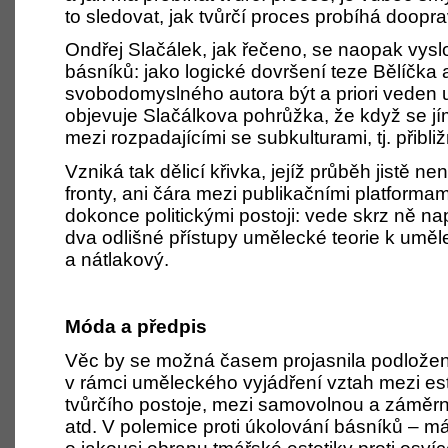
to sledovat, jak tvůrčí proces probíhá doopra
Ondřej Slačálek, jak řečeno, se naopak vyslo
básníků: jako logické dovršení teze Bělíčka
svobodomyslného autora být a priori veden ur
objevuje Slačálkova pohrůžka, že když se jí
mezi rozpadajícími se subkulturami, tj. přibliž
Vzniká tak dělicí křivka, jejíž průběh jistě není
fronty, ani čára mezi publikačními platform
dokonce politickými postoji: vede skrz ně na
dva odlišné přístupy umělecké teorie k uměl
a nátlakový.
Móda a předpis
Věc by se možná časem projasnila podloženo
v rámci uměleckého vyjádření vztah mezi es
tvůrčího postoje, mezi samovolnou a
záměrn
atd. V polemice proti úkolování básníků – má