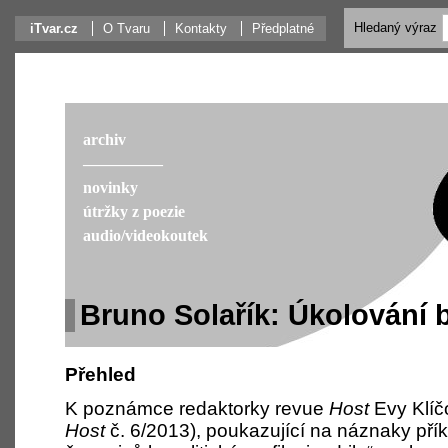
Hledaný výraz
iTvar.cz
O Tvaru
Kontakty
Předplatné
archiv
––––––––––
novinky
útržky z poezie
audio/videokoutek
Bruno Solařík: Úkolování 
Přehled
K poznámce redaktorky revue
Host
Evy Klíč
Host
č. 6/2013)
, poukazující na náznaky přík