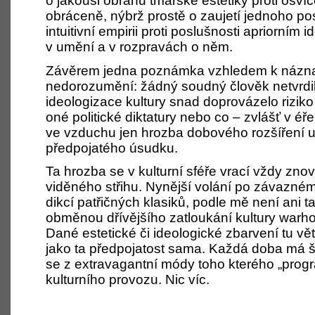
o
jakousi obranu tmářské estetiky proti osv
obráceně, nýbrž prostě o
zaujetí jednoho pos
intuitivní empirii proti poslušnosti apriorním 
v umění a
v rozpravách o
něm.
Závěrem jedna poznámka vzhledem k náz
nedorozumění: žádný soudný člověk netvrdil
ideologizace kultury snad doprovázelo rizik
oné politické diktatury nebo co – zvlášť v éře 
ve vzduchu jen hrozba dobového rozšíření 
předpojatého úsudku.
Ta hrozba se v kulturní sféře vrací vždy znov
viděného střihu. Nynější volání po závazném
dikcí patřičných klasiků, podle mě není ani 
obměnou dřívějšího zatloukání kultury warho
Dané estetické či ideologické zbarvení tu vět
jako ta předpojatost sama. Každá doba má ša
se z extravagantní módy toho kterého „progr
kulturního provozu. Nic víc.