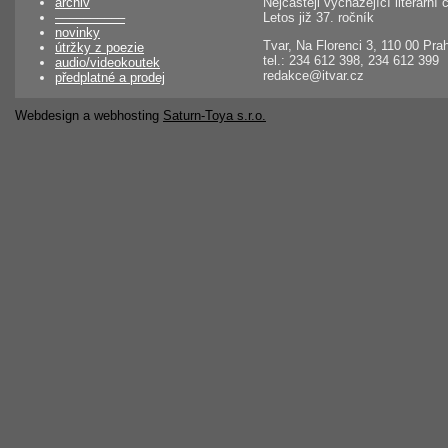
archiv
Nejčastěji vycházející literárn
––––––––––
Letos již 37. ročník
novinky
Tvar, Na Florenci 3, 110 00 Pra
útržky z poezie
tel.: 234 612 398, 234 612 399
audio/videokoutek
redakce@itvar.cz
předplatné a prodej
Webdesign a webhosting
Saturn-Toya s.r.o.