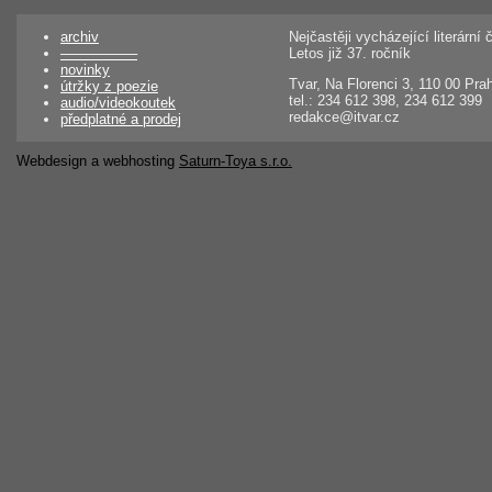
archiv
Nejčastěji vycházející literárn
––––––––––
Letos již 37. ročník
novinky
Tvar, Na Florenci 3, 110 00 Pra
útržky z poezie
tel.: 234 612 398, 234 612 399
audio/videokoutek
redakce@itvar.cz
předplatné a prodej
Webdesign a webhosting
Saturn-Toya s.r.o.