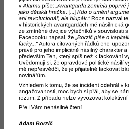
v
Alarmu
píše:
„Avantgarda zemřela poprvé 
jako dětská hračka
. [...]
Kdo o umění argumen
ani revolucionář, ale hlupák.“
Rops nazval ten
v historických avantgardách mě násilnická 
ze zmíněné dvojice výtečníků v souvislost
Facebooku napsal, že
„Borzič píše o kapital
facky...
“ Autora citovaných řádků chci upozorni
právě pro jeho implicitně násilný charakter a
především Ten, který spíš než k fackování vy
Uvědomuji si, že opravdové politické násilí 
mě nepřesvědčí, že je přijatelné fackovat b
novinářům.
Vzhledem k tomu, že se incident odehrál v k
angažovanosti, moc bych si přál, aby se ná
rozum. Z případu nelze vyvozovat kolektivn
Přeji Vám nenásilné čtení
Adam Borzič