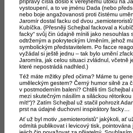
přípravy čísla došlo k veřejnému útoku na J
vystoupení, a to ve jménu Dada (nebo pře
nebo boje angažovanosti proti čistému umění
Jaromír dostal facku od dvou „semioteroris
Kubíčka. (Přesněji Schejbal fackoval a Kubíč
facky“ svůj čin údajně mínili jako nesouhlas 
odtrženým a pokryteckým Uměním, jehož má 
symbolickým představitelem. Po facce reago
vyžádal si ještě jednu – tak bylo umění zfac
Jaromíra, jak celou situaci zvládnul, včetně
které nepostrádá nadhled.)
Též máte mžitky před očima? Máme tu gener
uměleckým gestem? Černý humor silně za č
v postmoderním balení? Chtěli tím Schejbal 
mezi skutečným násilím a siláckou rétorikou (
mít!“)? Zatím Schejbal už stačil pohrozit Ada
prst na údajné duchovní inspirátory facky…
Ať už byl motiv „semioteroristů“ jakýkoli, ať u
odmítá publikovat i levicový tisk, pointována 
jejich čin považovat za přijatelný. Souhla