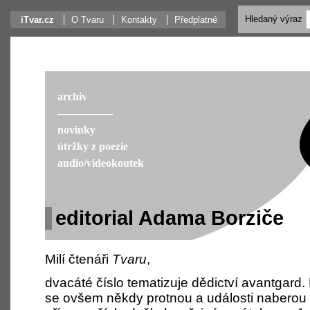
Hledaný výraz
iTvar.cz
O Tvaru
Kontakty
Předplatné
archiv
––––––––––
novinky
útržky z poezie
audio/videokoutek
editorial Adama Borziče
Milí čtenáři
Tvaru
,
dvacáté číslo tematizuje dědictví avantga
se ovšem někdy protnou a události naberou