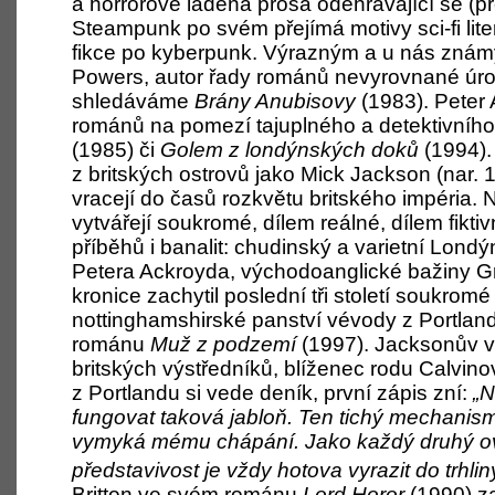
a horrorově laděná prosa odehrávající se (př
Steampunk po svém přejímá motivy sci-fi lit
fikce po kyberpunk. Výrazným a u nás zná
Powers, autor řady románů nevyrovnané úrov
shledáváme
Brány Anubisovy
(1983). Peter 
románů na pomezí tajuplného a detektivníh
(1985) či
Golem z londýnských doků
(1994).
z britských ostrovů jako Mick Jackson (nar.
vracejí do časů rozkvětu britského impéria. N
vytvářejí soukromé, dílem reálné, dílem fiktiv
příběhů i banalit: chudinský a varietní Lond
Petera Ackroyda, východoanglické bažiny G
kronice zachytil poslední tři století soukromé
nottinghamshirské panství vévody z Portland
románu
Muž z podzemí
(1997). Jacksonův v
britských výstředníků, blíženec rodu Calvin
z Portlandu si vede deník, první zápis zní:
„N
fungovat taková jabloň. Ten tichý mechanis
vymyká mému chápání. Jako každý druhý o
představivost je vždy hotova vyrazit do trhli
Britton ve svém románu
Lord Horor
(1990) za