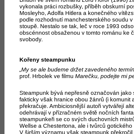
vykonala práci rozbušky, příběh obskurní po
Mosleyho, Adolfa Hitlera a konečného vítězst
podle rozhodnutí manchesterského soudu v
stoupě. Nestalo se tak, leč v roce 1993 odso
obscénnost obsaženou v tomto románu ke č
svobody.
Kořeny steampunku
„My se ale budeme držet zavedeného termínu 
prof. Hrbolek ve filmu
Marečku,
podejte mi p
Steampunk bývá nepřesně označován jako su
fakticky však hranice obou žánrů (i komunit
překračuje. Ambiciosnější autoři vytvářejí alte
odehrávají v přízračném světě nočních fantas
steampunkeři se co svých duchovních mistrů
Wellse a Chestertona, ale i tvůrců gotického
V širším významu však steampunk překročil