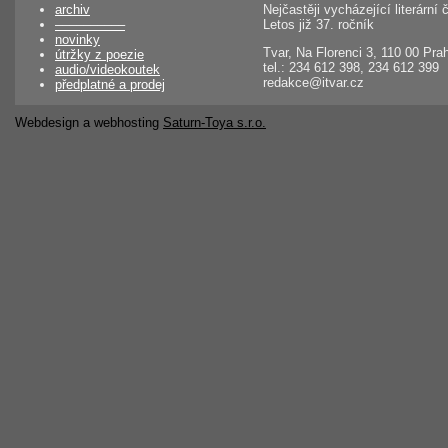
archiv
Nejčastěji vycházející literárn
––––––––––
Letos již 37. ročník
novinky
Tvar, Na Florenci 3, 110 00 Pra
útržky z poezie
tel.: 234 612 398, 234 612 399
audio/videokoutek
redakce@itvar.cz
předplatné a prodej
Webdesign a webhosting
Saturn-Toya s.r.o.