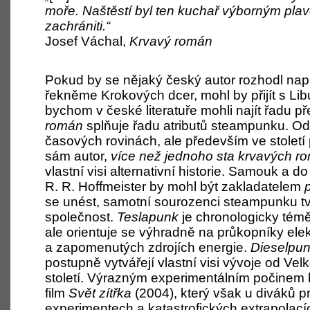
moře. Naštěstí byl ten kuchař výborným plav
zachrániti.“
Josef Váchal,
Krvavý román
Pokud by se nějaký český autor rozhodl nap
řekněme Krokových dcer, mohl by přijít s
Lib
bychom v
české literatuře mohli najít řadu
román
splňuje řadu atributů steampunku. O
časových rovinách, ale především ve století p
sám autor,
více než jednoho sta krvavých r
vlastní visi alternativní historie. Samouk a
do 
R.
R.
Hoffmeister by mohl být zakladatelem
se unést, samotní sourozenci steampunku tv
společnost.
Teslapunk
je chronologicky tém
ale orientuje se výhradně na průkopníky elek
a
zapomenutých zdrojích energie.
Dieselpu
postupně vytvářejí vlastní visi vývoje od Vel
století. Výrazným experimentálním počinem
film
Svět zítřka
(2004), který však u
diváků p
experimentech a
katastrofických extrapolací