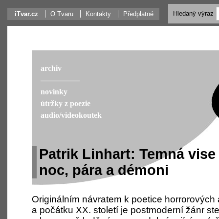
Hledaný výraz
iTvar.cz
O Tvaru
Kontakty
Předplatné
archiv
––––––––––
novinky
útržky z poezie
audio/videokoutek
Patrik Linhart: Temná vise
noc, pára a démoni
Originálním návratem k poetice horrorových 
a počátku XX. století je postmoderní žánr st