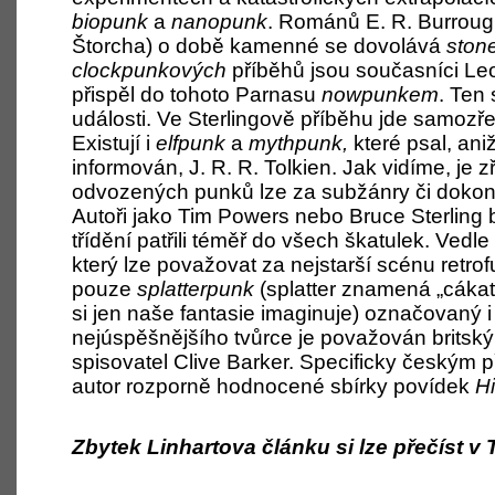
biopunk
a
nanopunk
. Románů E. R.
Burroug
Štorcha) o
době kamenné se dovolává
ston
clockpunkových
příběhů jsou současníci Leo
přispěl do tohoto Parnasu
nowpunkem
. Ten
události. Ve Sterlingově příběhu jde samozř
Existují i
elfpunk
a
myth­punk,
které psal, ani
informován, J. R.
R.
Tolkien. Jak vidíme, je z
odvozených punků lze za subžánry či dokonc
Autoři jako Tim Powers nebo Bruce Sterling 
třídění patřili téměř do všech škatulek. Vedl
který lze považovat za nejstarší scénu retro
pouze
splatterpunk
(splatter znamená „cákat“
si jen naše fantasie imaginuje) označovaný i
nejúspěšnějšího tvůrce je považován britsk
spisovatel Clive Barker. Specificky českým p
autor rozporně hodnocené sbírky povídek
Hi
Zbytek Linhartova článku si lze přečíst v 