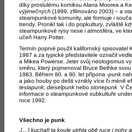
díky proslulému komiksu Alana Moorea a Ke
výjimečných
(1999, zfilmováno 2003) – a sta
steampunkové komunity, ale formuje i souč
trendy. Pronikl tak i do popkultury, zvláště 
steampunkové rysy nese i atmosféra, ve kte
učeň Harry Potter.
Termín poprvé použil kalifornský spisovatel K
1987 a za typické představitele označil ved
a Mikea Powerse. Jeter svůj neologismus vytv
směru, který pojmenoval Bruce Bethke svo
1983. Během 80. a 90. let přípona
-punk
nah
a jako houby po dešti vznikly více či méně 
teslapunk
,
dieselpunk
nebo
stonepunk
. V Č
informace o steampunkové subkultuře unde
roce 1992
.
Všechno je punk
„
[…]
kuchaři ta koule utrhla obě ruce i nohy a