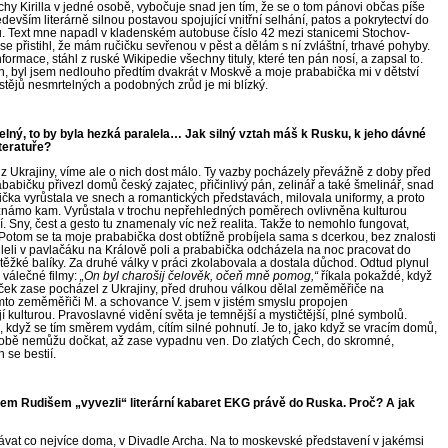
y Kirilla v
jedné osobě, vybočuje snad jen tím, že se o
tom pánovi občas píše
evším literárně silnou postavou spojující vnitřní selhání, patos a
pokrytectví do
u. Text mne napadl v
kladenském autobuse číslo 42 mezi stanicemi Stochov-
e přistihl, že mám ručičku sevřenou v
pěst a
dělám s
ní zvláštní, trhavé pohyby.
nformace, stáhl z
ruské Wikipedie všechny tituly, které ten pán nosí, a
zapsal to.
n, byl jsem nedlouho předtím dvakrát v
Moskvě a
moje prababička mi v
dětství
ostějů nesmrtelných a
podobných zrůd je mi blízký.
telný, to by byla hezká paralela… Jak silný vztah máš k Rusku, k jeho dávné
iteratuře?
z Ukrajiny, víme ale o
nich dost málo. Ty vazby pocházely převážně z doby před
babičku přivezl domů český zajatec, přičinlivý pán, zelinář a
také šmelinář, snad
ička vyrůstala ve snech a
romantických představách, milovala uniformy, a
proto
známo kam. Vyrůstala v trochu nepřehledných poměrech ovlivněna kulturou
. Sny, čest a
gesto tu znamenaly víc než realita. Takže to nemohlo fungovat,
 Potom se ta moje prababička dost obtížně probíjela sama s dcerkou, bez znalosti
eli v
pavlačáku na Králově poli a
prababička odcházela na noc pracovat do
 těžké balíky. Za druhé války v práci zkolabovala a
dostala důchod. Odtud plynul
 válečné filmy:
„On byl charošij čelověk, očeň mně pomog,“
říkala pokaždé, když
deček zase pocházel z
Ukrajiny, před druhou válkou dělal zeměměřiče na
omto zeměměřiči
M. a
schovance V.
jsem v jistém smyslu propojen
jí kulturou. Pravoslavné vidění světa je temnější a
mystičtější, plné symbolů.
, když se tím směrem vydám, cítím silné pohnutí. Je to, jako když se vracím domů,
době nemůžu dočkat, až zase vypadnu ven. Do zlatých Čech, do skromné,
 se bestií.
vem Rudišem „vyvezli“ literární kabaret EKG právě do Ruska. Proč? A
jak
ávat co nejvíce doma, v Divadle Archa. Na to moskevské představení v jakémsi