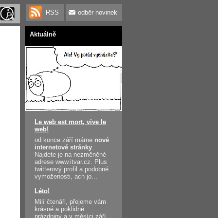
RSS
odběr novinek
Aktuálně
Le web est mort, vive le
web!
od konce září máme
nové
internetové stránky
.
Najdete je na nezměněné
adrese www.itvar.cz. Plus
twitterový profil a podobné
vymoženosti, ach jo...
Léto!
Milí čtenáři, přejeme vám
krásné a poklidné
prázdniny a v měsíci září