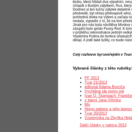
klubu, který hlídali dva výpalníci, 
chlapík s tlustým zátylkem, Rus, který 
Dodnes si ten tučný zátylek detailně v
předvedli, byl ohlas překvapivě silný
pohledná dívka na Výtoni a začala n
nedala, vypadlo z ní, že na tom před
Jinak pro nás byla návštěva Moskvy si
zásadní bylo gesto Pussy Riot. K tomu
v průběhu rekonstrukce jedním velk
Vladimíra Putina do funkce úřadující
dělají. A jistě také tušily, co bude nás
Celý rozhovor byl uveřejněn v Tvar
Vybrané články z této rubriky
PF 2013
Tvar 21/2013
editorial Adama Borziče
Vychtěné jde mimo mě
Ivan O. Štampach: Františe
z básní Jana Vilímka
Mír
Homo patiens a jeho lepros
Tvar 20/2013
Vzpomínka na Zbyňka Hejdu 
Další články v rubrice 2013