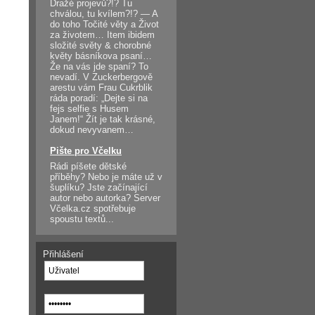
Dražé projevů?!? Tu
chválou, tu kvílem?!? — A
do toho Točité věty a Život
za životem… Item ibidem
složité světy & chorobné
květy básníkova psaní…
Že na vás jde spaní? To
nevadí. V Zuckerbergově
arestu vám Frau Cukrblik
ráda poradí: „Dejte si na
fejs selfie s Husem
Janem!“ Žít je tak krásné,
dokud nevyvanem…
Pište pro Včelku
Rádi píšete dětské
příběhy? Nebo je máte už v
šuplíku? Jste začínající
autor nebo autorka? Server
Včelka.cz spotřebuje
spoustu textů...
Přihlášení