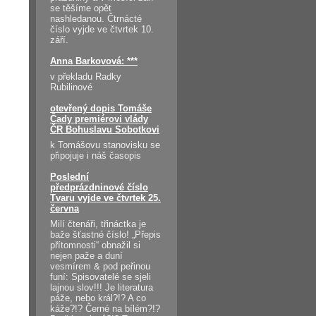
se těšíme opět
nashledanou. Čtrnácté
číslo vyjde ve čtvrtek 10.
září.
Anna Barkovová: ***
v překladu Radky
Rubilinové
otevřený dopis Tomáše
Čady premiérovi vlády
ČR Bohuslavu Sobotkovi
k Tomášovu stanovisku se
připojuje i náš časopis
Poslední
předprázdninové číslo
Tvaru vyjde ve čtvrtek 25.
června
Milí čtenáři, třináctka je
baže šťastné číslo! „Přepis
přítomnosti“ obnažil si
nejen paže a duní
vesmírem & pod peřinou
funí: Spisovatelé se sjeli
lajnou slov!!! Je literatura
páže, nebo král?!? A co
káže?!? Černé na bílém?!?