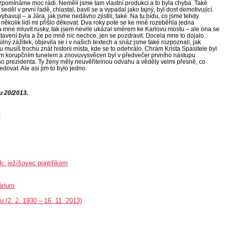
nevzpomínáme moc rádi. Neměli jsme tam vlastní produkci a to byla chyba. Také
seděl v první řadě, chlastal, bavil se a vypadal jako tajný, byl dost demotivující.
ybavuji – a Jára, jak jsme nedávno zjistili, také. Na tu bídu, co jsme tehdy
, několik lidí mi přišlo děkovat. Dva roky poté se ke mně rozeběhla jedna
a mne mluvit rusky, tak jsem nevrle ukázal směrem ke Karlovu mostu – ale ona se
stavení byla a že po mně nic nechce, jen se pozdravit. Docela mne to dojalo.
lný zážitek, objevila se i v našich textech a snáz jsme také rozpoznali, jak
 musíš trochu znát historii místa, kde se to odehrálo. Chrám Krista Spasitele byl
ým korupčním tunelem a znovuvysvěcen byl v předvečer prvního nástupu
ho prezidenta. Ty ženy měly neuvěřitelnou odvahu a věděly velmi přesně, co
ledovat. Ale asi jim to bylo jedno.
u 20/2013.
:
k: ježíšovec pontifikem
árium
(2. 2. 1930 – 16. 11. 2013)