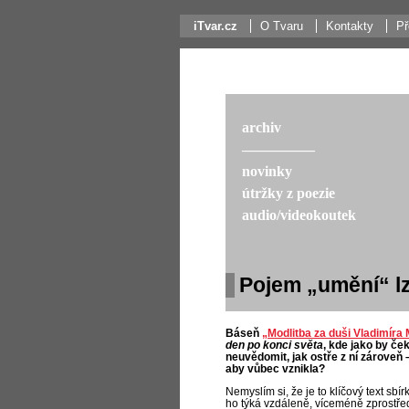
iTvar.cz
O Tvaru
Kontakty
Př
archiv
––––––––––
novinky
útržky z poezie
audio/videokoutek
Pojem „umění“ lz
Báseň
„Modlitba za duši Vladimíra
den po konci světa
, kde jako by če
neuvědomit, jak ostře z ní zároveň
aby vůbec vznikla?
Nemyslím si, že je to klíčový text sbír
ho týká vzdáleně, víceméně zprostře