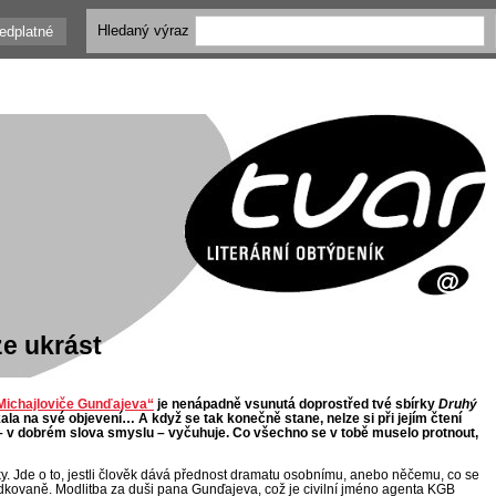
Hledaný výraz
edplatné
e ukrást
 Michajloviče Gunďajeva“
je nenápadně vsunutá doprostřed tvé sbírky
Druhý
kala na své objevení… A když se tak konečně stane, nelze si při jejím čtení
 – v dobrém slova smyslu – vyčuhuje. Co všechno se v tobě muselo protnout,
ky. Jde o
to, jestli člověk dává přednost dramatu osobnímu, anebo něčemu, co se
dkovaně. Modlitba za duši pana Gunďajeva, což je civilní jméno agenta KGB