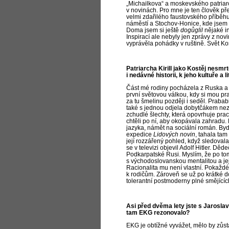
„Michailkova“ a
moskevského patriarch
v
novinách. Pro mne je ten člověk před
velmi zdařilého faustovského příběh
náměstí a
Stochov-Honice, kde jsem s
Doma jsem si ještě
dogůglil
nějaké i
Inspirací ale nebyly jen zprávy z
novi
vyprávěla pohádky v
ruštině. Svět K
Patriarcha Kirill jako Kostěj nesmr
i
nedávné historii, k jeho kultuře a l
Část mé rodiny pocházela z Ruska a
první světovou válkou, kdy si mou pra
za tu šmelinu později i
seděl. Prabab
také s jednou odjela dobytčákem ne
zchudlé šlechty, která opovrhuje prací
chtěli po ní, aby okopávala zahradu.
jazyka, námět na sociální román. Bydl
expedice
Lidových novin
, tahala tam
její rozzářený pohled, když sledovala
se v televizi objevil Adolf Hitler. Dě
Podkarpatské Rusi. Myslím, že po t
s
východoslovanskou mentalitou a
je
Racionalita mu není vlastní. Pokaždé
k
rodičům. Zároveň se už po krátké 
tolerantní postmoderny plné smějících
Asi před dvěma lety jste s Jarosla
tam EKG rezonovalo?
EKG je obtížné vyvážet, mělo by zůst