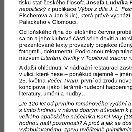
tisku stať českého filosofa
Josefa Ludvíka 
nepolitický
z publikace
Výbor z díla J. L. Fisc
Fischerova a Jan Šulc), která právě vychází 
Palackého v Olomouci.
Od loňského října do letošního června proběh
salon a jeho klubové části série devíti autors
prezentované texty provázely projekce různýc
fotografii, dokumentů. Podrobnou rekapitula
názvem
Literární čtvrtky v Topičově salonu
r
A další ohlédnutí: V nádražní restauraci za
v ulici, které nese – poněkud tajemně – jmé
25. května
Večer
Tvaru
; první od zrodu nov
koncipovali jako literárně-hudební happening
literatury, umění a hudby…
„Je 120 let od prvního románového vydání a
s tímto hrdinou v názvu dobrým důvodem k př
velkého apačského náčelníka Karel
May (18
hodnou naší pozornosti? A proč a jak se dos
vyfabulovanému, zprvu uvěřitelně primitiv