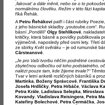
,fakovat
‘
a dále měnit, nebo se o to pokoušet
normálnímu člověku. Režim v této fázi kapital
říká Řehák.
A
Petru Řehákovi
patří i část rubriky Poezi
z jeho básnické skladby „youtoube.com“. Ru
básní „Pondělí“
Olgy Stehlíkové
, nakladatel
kritičky, která básně a povídky publikovala 
výjimečně, naposledy před osmi lety. Třetí 
ze sbírky
Květ svěráku –
je od rumunské bá
Cârsteanové
.
„Je pro Vaši tvorbu něčím podnětné cestován
zbytečnou odbočku od toho podstatného, oč 
nalézt pouze tam, kde žijeme trvale?“
Těmito
Tvar v letní anketě rozličných básníků a pro
Martínka
,
Boženy Správcové
,
Františka D
Josefa Hrdličky
,
Petra Hrbáče
,
Václava K
Petra Krále
,
Ladislava Selepka
,
Miroslava
Kovandy
,
Vladislava Reisingera
,
Petra Ma
Kateřiny Bolechové
,
Petra Čermáčka
,
Jos