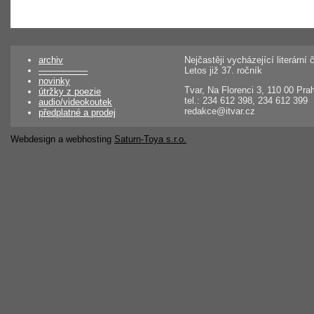
archiv
Nejčastěji vycházející literárn
––––––––––
Letos již 37. ročník
novinky
Tvar, Na Florenci 3, 110 00 Pra
útržky z poezie
tel.: 234 612 398, 234 612 399
audio/videokoutek
redakce@itvar.cz
předplatné a prodej
Webdesign a webhosting
Saturn-Toya s.r.o.