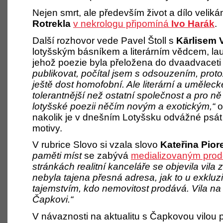
Nejen smrt, ale především život a dílo veli
Rotrekla
v nekrologu připomíná
Ivo Harák
.
Další rozhovor vede Pavel Štoll s
Kārlisem 
lotyšským básníkem a literárním vědcem, lau
jehož poezie byla přeložena do dvaadvaceti
publikovat, počítal jsem s odsouzením, proto
ještě dost homofobní. Ale literární a uměle
tolerantnější než ostatní společnost a pro ně
lotyšské poezii něčím novým a exotickým,“
o
nakolik je v dnešním Lotyšsku odvážné psát
motivy.
V rubrice Slovo si vzala slovo
Kateřina Pior
paměti míst
se zabývá
medializovaným prod
stránkách realitní kanceláře se objevila vila
nebyla tajena přesná adresa, jak to u exkluz
tajemstvím, kdo nemovitost prodává. Vila na 
Čapkovi.“
V návaznosti na aktualitu s Čapkovou vilou 