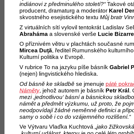
indiánovi z předminulého století?“
Takové otá
producent, dramaturg a moderátor
Karel De
skvostného esejistického textu
Můj bratr Vin
Z virtuálních sítí vylovil tentokrát Ladislav 
Abraháma
a slovenské verše
Lucie Bizarr
O příznivém větru v plachtách současné rum
Mircea Duţă
, ředitel Rumunského kulturního 
Kulturní politika v Evropě.
V rubrice To na jazyku píše básník
Gabriel 
(nejen) lingvistického hlediska.
Od básně ke skladbě
se jmenuje
páté pokra
Náměty
, jehož autorem je básník
Petr Král
.
mezi ,jednotlivou‘ básní a básnickou skladb
námět a předmět výzkumu, už proto, že poj
neodpovídají žádné neměnné definici a připo
samy o sobě i co do vzájemného rozlišení.“
Ve Výtvaru Vlaďka Kuchtová
„jako žižkovská
„kulturní událost, kterou je po celé léto probí