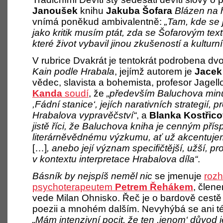
Janoušek
knihu
Jakuba Šofara
Blázen na 
vnímá poněkud ambivalentně:
„Tam, kde se 
jako kritik musím ptát, zda se Šofarovým textem
které život vybavil jinou zkušeností a kulturn
V rubrice Dvakrát je tentokrát podrobena dv
Kain podle Hrabala
, jejímž autorem je
Jacek
vědec, slavista a bohemista, profesor Jagell
Kanda
soudí
, že
„především Baluchova minu
,Fádní stanice‘, jejích narativních strategií,
Hrabalova vypravěčství“
, a
Blanka Kostřic
jistě říci, že Baluchova kniha je cenným p
literárněvědnému výzkumu, ať už akcentujeme
[…]
, anebo její význam specifičtější, užší, p
v kontextu interpretace Hrabalova díla“
.
Básník by nejspíš neměl nic
se jmenuje
rozh
psychoterapeutem
Petrem Řehákem
, člen
vede Milan Ohnisko. Řeč je o bardově cestě
poezii a mnohém dalším. Nevyhýbá se ani 
„Mám intenzivní pocit, že ten ,jenom‘ důvod