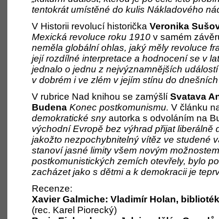
tentokrát umístěné do kulis Nákladového nád
V Historii revolucí historička
Veronika Sušo
Mexická revoluce roku 1910
v samém závěru
neměla globální ohlas, jaký měly revoluce f
její rozdílné interpretace a hodnocení se v 
jednalo o jednu z nejvýznamnějších událostí 
v dobrém i ve zlém v jejím stínu do dnešních
V rubrice Nad knihou se zamýšlí
Svatava A
Budena
Konec postkomunismu.
V článku 
demokratické sny
autorka s odvoláním na B
východní Evropě bez výhrad přijat liberálně
jakožto nezpochybnitelný vítěz ve studené v
stanoví jasné limity všem novým možnostem,
postkomunistických zemích otevřely, bylo po
zacházet jako s dětmi a k demokracii je tepr
Recenze:
Xavier Galmiche: Vladimír Holan, bibliot
(rec. Karel Piorecký)