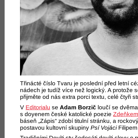
Třinácté číslo Tvaru je poslední před letní c
nádech je tudíž více než logický. A protože 
přijměte od nás extra porci textu, celé čtyři s
V
Editorialu
se
Adam Borzič
loučí se dvěma
s doyenem české katolické poezie
Zdeňkem
báseň „Zápis“ zdobí titulní stránku, a rock
postavou kultovní skupiny
Psí Vojáci
Filipem
Tradičními Devíti sty šedesáti devíti slovy o