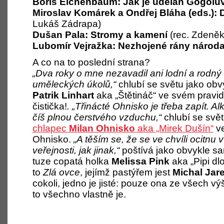
Boris Eichenbaum: Jak je udělán Gogolů
Miroslav Komárek a Ondřej Bláha (eds.):
Lukáš Zádrapa)
Dušan Pala: Stromy a kamení
(rec. Zdeněk
Lubomír Vejražka: Nezhojené rány národ
A co na to poslední strana?
„Dva roky o mne nezavadil ani lodní a rodný 
uměleckých úkolů,“
chlubí se světu jako obv
Patrik Linhart
aka „Štětináč“ ve svém pravi
čistička!
. „Třinácté Ohnisko je třeba zapít. A
číš plnou čerstvého vzduchu,“
chlubí se svě
chlapec
Milan Ohnisko
aka „Mirek Dušín“
ve
Ohnisko.
„A těším se, že se ve chvíli ocitnu
veřejnosti, jak jinak,“
poštívá jako obvykle s
tuze copatá holka
Melissa Pink
aka „Pipi dl
to
Zlá ovce
, jejímž pastýřem jest
Michal Jar
cokoli, jedno je jisté: pouze ona ze všech v
to všechno vlastně je.