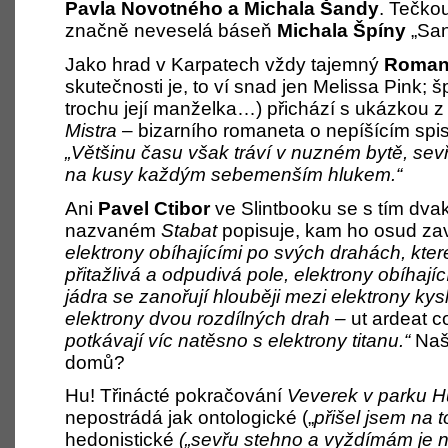
Pavla Novotného
a
Michala Šandy
. Tečkou
značně neveselá báseň
Michala Špíny
„San
Jako hrad v Karpatech vždy tajemný
Roman
skutečnosti je, to ví snad jen Melissa Pink; špi
trochu její manželka…) přichází s ukázkou 
Mistra
– bizarního romaneta o nepíšícím spiso
„
Většinu času však tráví v nuzném bytě, sev
na kusy každým sebemenším hlukem.“
Ani
Pavel Ctibor
ve Slintbooku se s tím dva
nazvaném
Stabat
popisuje, kam ho osud za
elektrony obíhajícími po svých drahách, které 
přitažlivá a odpudivá pole, elektrony obíhají
jádra se zanořují hlouběji mezi elektrony kys
elektrony dvou rozdílných drah –
ut ardeat 
potkávají víc natěsno s elektrony titanu.“
Naše
domů?
Hu! Třinácté pokračování
Veverek v parku H
nepostrádá jak ontologické („
přišel jsem na 
hedonistické
(„sevřu stehno a vyždímám je n