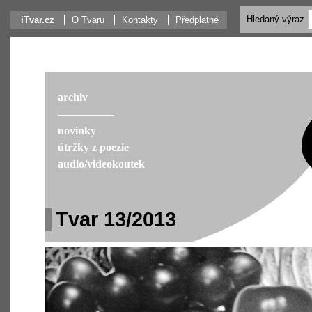
Hledaný výraz
iTvar.cz
O Tvaru
Kontakty
Předplatné
archiv
––––––––––
novinky
útržky z poezie
audio/videokoutek
Tvar 13/2013